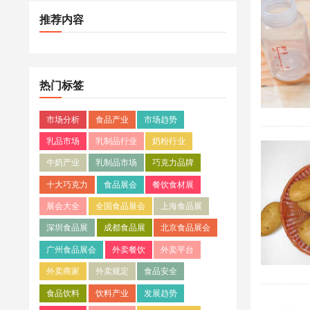
推荐内容
热门标签
市场分析
食品产业
市场趋势
乳品市场
乳制品行业
奶粉行业
牛奶产业
乳制品市场
巧克力品牌
十大巧克力
食品展会
餐饮食材展
展会大全
全国食品展会
上海食品展
深圳食品展
成都食品展
北京食品展会
广州食品展会
外卖餐饮
外卖平台
外卖商家
外卖规定
食品安全
食品饮料
饮料产业
发展趋势