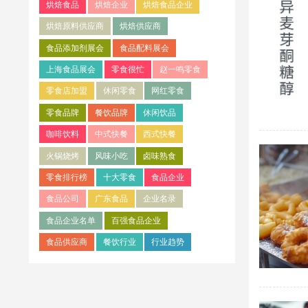
烘焙食品
烘焙企业
烘焙食品企业
烘焙原料供应商
烘焙供应商
食品添加剂展会
食品配料展会
上海食品展会
零食很忙
赵一鸣零食
零食店加盟
休闲零食
网红零食
零食品牌
餐饮品牌
休闲饮品
咖啡饮料
中式快餐
西式快餐
火锅烧烤
风味小吃
卤味熟食
零食排行榜
十大零食
食品企业
食品公司
广东食品
企业名录
食品企业名单
百强食品企业
食品供应商
餐饮行业
行业趋势