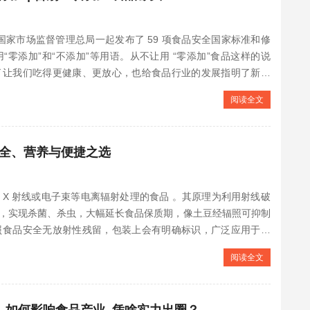
康委和国家市场监督管理总局一起发布了 59 项食品安全国家标准和修
零添加”和“不添加”等用语。从不让用 “零添加”食品这样的说
了让我们吃得更健康、更放心，也给食品行业的发展指明了新方
阅读全文
全、营养与便捷之选
是经 γ 射线、X 射线或电子束等电离辐射处理的食品 。其原理为利用射线破
，实现杀菌、杀虫，大幅延长食品保质期，像土豆经辐照可抑制
照食品安全无放射性残留，包装上会有明确标识，广泛应用于蔬
阅读全文
 如何影响食品产业, 凭啥实力出圈？