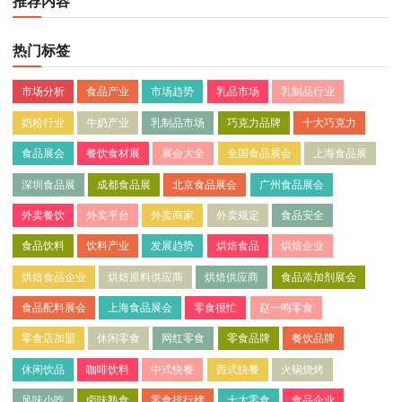
推荐内容
热门标签
市场分析
食品产业
市场趋势
乳品市场
乳制品行业
奶粉行业
牛奶产业
乳制品市场
巧克力品牌
十大巧克力
食品展会
餐饮食材展
展会大全
全国食品展会
上海食品展
深圳食品展
成都食品展
北京食品展会
广州食品展会
外卖餐饮
外卖平台
外卖商家
外卖规定
食品安全
食品饮料
饮料产业
发展趋势
烘焙食品
烘焙企业
烘焙食品企业
烘焙原料供应商
烘焙供应商
食品添加剂展会
食品配料展会
上海食品展会
零食很忙
赵一鸣零食
零食店加盟
休闲零食
网红零食
零食品牌
餐饮品牌
休闲饮品
咖啡饮料
中式快餐
西式快餐
火锅烧烤
风味小吃
卤味熟食
零食排行榜
十大零食
食品企业