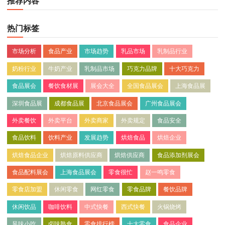
推荐内容
热门标签
市场分析
食品产业
市场趋势
乳品市场
乳制品行业
奶粉行业
牛奶产业
乳制品市场
巧克力品牌
十大巧克力
食品展会
餐饮食材展
展会大全
全国食品展会
上海食品展
深圳食品展
成都食品展
北京食品展会
广州食品展会
外卖餐饮
外卖平台
外卖商家
外卖规定
食品安全
食品饮料
饮料产业
发展趋势
烘焙食品
烘焙企业
烘焙食品企业
烘焙原料供应商
烘焙供应商
食品添加剂展会
食品配料展会
上海食品展会
零食很忙
赵一鸣零食
零食店加盟
休闲零食
网红零食
零食品牌
餐饮品牌
休闲饮品
咖啡饮料
中式快餐
西式快餐
火锅烧烤
风味小吃
卤味熟食
零食排行榜
十大零食
食品企业