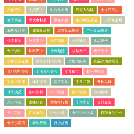
奶粉行业
牛奶产业
乳制品市场
巧克力品牌
十大巧克力
食品展会
餐饮食材展
展会大全
全国食品展会
上海食品展
深圳食品展
成都食品展
北京食品展会
广州食品展会
外卖餐饮
外卖平台
外卖商家
外卖规定
食品安全
食品饮料
饮料产业
发展趋势
烘焙食品
烘焙企业
烘焙食品企业
烘焙原料供应商
烘焙供应商
食品添加剂展会
食品配料展会
上海食品展会
零食很忙
赵一鸣零食
零食店加盟
休闲零食
网红零食
零食品牌
餐饮品牌
休闲饮品
咖啡饮料
中式快餐
西式快餐
火锅烧烤
风味小吃
卤味熟食
零食排行榜
十大零食
食品企业
食品公司
广东食品
企业名录
食品企业名单
百强食品企业
食品供应商
餐饮行业
行业趋势