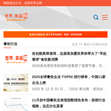
赋能食品企业，成就世界品牌
餐饮行业
>>
首页
餐饮行业相关内容
告别熬夜啤酒局，这届美加墨世界杯带火了“早起
看球”食饮新消费
2026美加墨世界杯因时差重塑了观赛节奏，引爆食饮消费新赛道。消费场景从深夜酒吧延伸至清晨居家与便利店，品类从传统啤酒烧烤拓展至咖啡、低度酒、无醇饮品及轻量化零食。同时，即食预制菜与IP联名周边备受青睐。这届赛事正推动观赛经济向全时段、轻负担及情绪价值消费全面升级。
2025全球餐饮企业 TOP50 排行榜单，中国11家
企业上榜
2025 年 12 月 15 日，《2025 希尔斯・胡润全球餐饮企业价值 TOP50》发布。麦当劳以 1.54 万亿元登顶，星巴克、英国康帕斯分列二三位。中国 11 家餐饮企业上榜（2 家进前十），饮品服务赛道独占 7 席，蜜雪冰城门店数超 5.3 万家居全球第一，展现出中国餐饮品牌的年轻活力与出海潜力。
11月份中国餐饮业表现指数报告发布：烘焙行业
领跑，业态分化显著