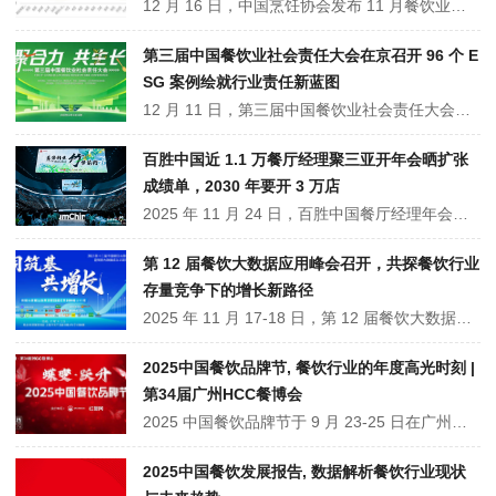
12 月 16 日，中国烹饪协会发布 11 月餐饮业表现指数报告。当月行业整体表现指数 41.29（环比微降 0.51），现状指数连续 16 个月低于中性线，销售额、客流量等核心指标下滑；但 12 月预期指数回升至 48.62，接近中性。业态分化显著，烘焙甜点领跑，西式正餐承压，企业对年终旺季乐观，但短期投资扩张偏谨慎。
第三届中国餐饮业社会责任大会在京召开 96 个 E
SG 案例绘就行业责任新蓝图
12 月 11 日，第三届中国餐饮业社会责任大会在北京召开，由世界中餐业联合会与美团联合主办，以 “聚合力，共生长” 为主题，240 余人参会探讨餐饮 ESG 实践。会上发布 ESG 实践十大关键词，揭晓 96 个优秀案例，涵盖全聚德、费大厨等品牌，还推出《朝阳区餐饮业 ESG 白皮书》，推动行业向 “质量与责任并重” 转型。
百胜中国近 1.1 万餐厅经理聚三亚开年会晒扩张
成绩单，2030 年要开 3 万店
2025 年 11 月 24 日，百胜中国餐厅经理年会在三亚举办，近 1.1 万名经理参会。披露，前三季度净增门店 1119 家，总门店超 1.75 万家，销售额、利润双增，肯德基、必胜客等品牌领跑扩张。会上详解 RGM3.0 战略，锚定 2030 年 3 万家门店目标，并强调人才体系为扩张筑基，彰显行业龙头增长韧性。
第 12 届餐饮大数据应用峰会召开，共探餐饮行业
存量竞争下的增长新路径
2025 年 11 月 17-18 日，第 12 届餐饮大数据应用峰会在上海召开，以 “同筑基，共增长” 为主题。300 余家餐饮上下游企业及专家齐聚，发布《2025 中国餐饮大数据白皮书》，指出行业已从增量竞争转向存量竞争。峰会聚焦数智化转型，分享降本增效、产品创新等实践经验。
2025中国餐饮品牌节, 餐饮行业的年度高光时刻 |
第34届广州HCC餐博会
2025 中国餐饮品牌节于 9 月 23-25 日在广州举办（第 34 届HCC餐博会），由世界中餐业联合会与红餐网联合主办，主题为 “蝶变・跃升”。活动含主题大会、专项论坛、交流活动及成果展示等板块，发布相关白皮书和报告，设红鹰奖，吸引数万名专业观众，助力餐饮行业突破困境、实现发展。
2025中国餐饮发展报告, 数据解析餐饮行业现状