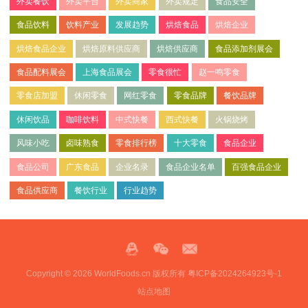
外卖餐饮
外卖平台
外卖商家
外卖规定
食品安全
食品饮料
饮料产业
发展趋势
烘焙食品
烘焙企业
烘焙食品企业
烘焙原料供应商
烘焙供应商
食品添加剂展会
食品配料展会
上海食品展会
零食很忙
赵一鸣零食
零食店加盟
休闲零食
网红零食
零食品牌
餐饮品牌
休闲饮品
咖啡饮料
中式快餐
西式快餐
火锅烧烤
风味小吃
卤味熟食
零食排行榜
十大零食
食品企业
食品公司
广东食品
企业名录
食品企业名单
百强食品企业
食品供应商
餐饮行业
行业趋势
Copyright © 2026 WorldFoods.cn 版权所有
粤ICP备2024264923号-1
站点地图