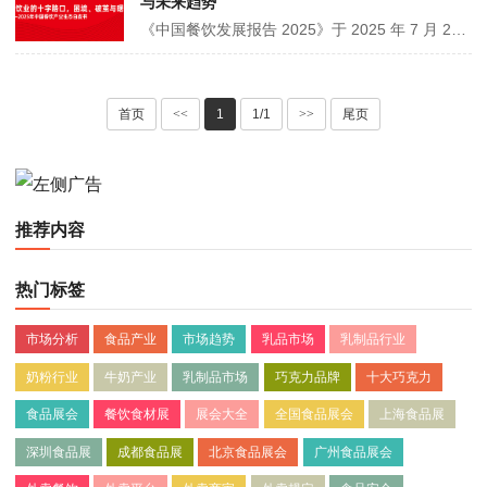
与未来趋势
《中国餐饮发展报告 2025》于 2025 年 7 月 29 日在广州发布，由红餐网主办，红餐产业研究院等承办。报告依托红餐大数据，汇聚 3.2 万 + 餐饮品牌与 8000 + 供应链企业数据。内容涵盖产业全景、细分赛道等，还剖析新锐品类、头部品牌迭代，呈现三大榜单，揭示市场规模、连锁化等趋势，为行业提供参考。
首页
<<
1
1/1
>>
尾页
推荐内容
热门标签
市场分析
食品产业
市场趋势
乳品市场
乳制品行业
奶粉行业
牛奶产业
乳制品市场
巧克力品牌
十大巧克力
食品展会
餐饮食材展
展会大全
全国食品展会
上海食品展
深圳食品展
成都食品展
北京食品展会
广州食品展会