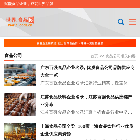
赋能食品企业，成就世界品牌
食品公司
>>
首页
食品公司相关内容
广东百强食品企业名录, 优质食品公司品牌供应商
大全一览
广东百强食品企业名录汇聚行业精英，覆盖休闲食品、方便食品、乳制品、饮料、酒水、茶叶、调味品、粮油、肉制品、水产、预制菜、餐饮服务企业等12 大类优质食品供应商。从海天调味、珠江啤酒，到温氏食品、广州酒家等，它们以多元产品和创新工艺，满足大众饮食需求，推动广东食品行业蓬勃发展。
江苏食品饮料企业名录，江苏百强食品供应链产
业分布
江苏百强食品企业名录汇聚全省食品行业中坚力量，星罗棋布于南京、苏州、徐州等各大城市。这些企业产业多元，涵盖乳制品、休闲食品、食用油、预制菜等领域。既有卫岗乳业、维维集团等深耕多年的知名品牌，也不乏新兴的创新型企业，它们共同推动江苏食品产业蓬勃发展，满足人们的多样饮食需求，在全国食品行业占据重要地位。
上海食品公司全览, 100家上海食品饮料行业优质
企业供应商资源