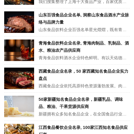
​我们搜集整理了上海十大食品产业，百家优质食品供应商企业名单。涵盖肉制品、休闲食品、饮料、酒水、调味品、粮油、乳制品、预制菜、餐饮和宠物食品十大类食品企业。从酒水领域的金枫酒业、青岛啤酒，到休闲食品的来伊份、上好佳，再到肉制品的梅林、爱森等。无论是日常饮食所需，还是餐饮行业采购，都能在这里找到可靠的供应商。
山东百强食品企业名单, 洞察山东食品酒水产业脉
络与品牌力量
山东食品饮料企业百强名单星光熠熠，既有青岛啤酒、鲁花这类行业巨头，也不乏在细分领域深耕的潜力企业。它们业务广泛，涵盖酒水、粮油、肉制品等多个品类。凭借优质原料、先进工艺和严格质控，产品畅销全国，在推动山东食品产业发展的同时，也为消费者提供了丰富多样的选择。
青海食品饮料企业名录, 青海肉制品、乳制品、酒
水、粮油农产品供应商
青海食品饮料酒水企业特色鲜明。有以天佑德为代表的青稞酒企业，其传承独特酿造工艺，酒味醇厚；可可西里实业专注牦牛肉制品，带动农牧户增收；乳业方面，小西牛的老酸奶、高速乳业的系列乳制品广为人知。此外，还有众多企业深挖青海特色资源，打造出各类优质食品饮料，在省内外市场散发魅力 。
西藏食品企业名录，50 家西藏知名食品企业实力
盘点
西藏食品企业依托高原特色资源蓬勃发展。肉制品企业以牦牛肉、藏羊肉等为原料，制作干制、腌制等特色美食；青稞食品企业深挖青稞价值，推出挂面、饼干等多样产品；饮品企业打造出富含矿物质的矿泉水、风味独特的桃花酒等；还有众多企业围绕藏鸡、藏香猪、野生菌等开发出系列加工食品，将高原风味推向全国 。
50家新疆知名食品企业名录，新疆乳品、调味
品、粮油、干果货源供应商
新疆拥有众多知名食品企业，在全国食品行业占据重要地位。像麦趣尔，产品涵盖乳制品、烘焙等领域，其牛奶和糕点深受消费者喜爱；西域春乳业，依托当地优质奶源，打造出丰富多样的乳制品，在疆内外都有良好口碑；还有生产调味品的笑厨食品、酿造酱醋的七一酱园，以及主营粮油的昌吉州粮油购销集团等，共同构成了新疆食品产业格局 。
江西食品餐饮企业名录, 100家江西知名食品供应