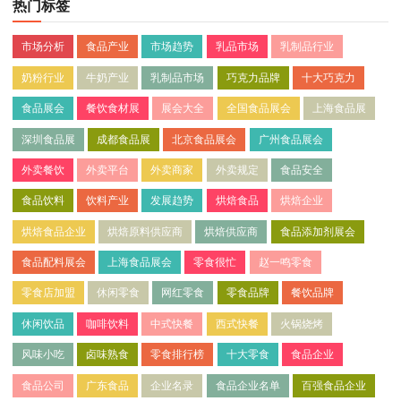
热门标签
市场分析
食品产业
市场趋势
乳品市场
乳制品行业
奶粉行业
牛奶产业
乳制品市场
巧克力品牌
十大巧克力
食品展会
餐饮食材展
展会大全
全国食品展会
上海食品展
深圳食品展
成都食品展
北京食品展会
广州食品展会
外卖餐饮
外卖平台
外卖商家
外卖规定
食品安全
食品饮料
饮料产业
发展趋势
烘焙食品
烘焙企业
烘焙食品企业
烘焙原料供应商
烘焙供应商
食品添加剂展会
食品配料展会
上海食品展会
零食很忙
赵一鸣零食
零食店加盟
休闲零食
网红零食
零食品牌
餐饮品牌
休闲饮品
咖啡饮料
中式快餐
西式快餐
火锅烧烤
风味小吃
卤味熟食
零食排行榜
十大零食
食品企业
食品公司
广东食品
企业名录
食品企业名单
百强食品企业