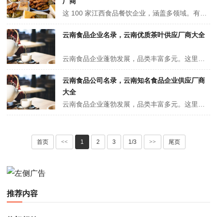
厂商
这 100 家江西食品餐饮企业，涵盖多领域。有知名的江西煌上煌集团食品股份有限公司，以酱卤肉制品闻名，形成全产业链，门店遍布全国；江西鑫万来食品有限公司专注烘焙、餐饮服务食品加工，产品多样，有先进设备与配送体系；江西米掌门餐饮文化有限公司为大型餐饮连锁企业，运营多个品牌，业务多元 。
云南食品企业名录，云南优质茶叶供应厂商大全
云南食品企业蓬勃发展，品类丰富多元。这里有深耕民族风味的彩云琵琶食品，也有享誉全国的德和罐头，专注肉类罐头制作。从茶叶领域的下关沱茶，到乳业的欧亚、来思尔，再到特色休闲食品的猫哆哩，众多企业以云南特色食材为基础，打造出火腿、鲜花饼、野生菌制品等特色产品，展现云岭大地的饮食魅力 。
云南食品公司名录，云南知名食品企业供应厂商
大全
云南食品企业蓬勃发展，品类丰富多元。这里有深耕民族风味的彩云琵琶食品，也有享誉全国的德和罐头，专注肉类罐头制作。从茶叶领域的下关沱茶，到乳业的欧亚、来思尔，再到特色休闲食品的猫哆哩，众多企业以云南特色食材为基础，打造出火腿、鲜花饼、野生菌制品等特色产品，展现云岭大地的饮食魅力 。
首页
<<
1
2
3
1/3
>>
尾页
推荐内容