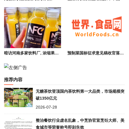
暗访河南多家饮料厂, 浓缩果浆与水勾兑冒充NFC果汁, 涉嫌虚假宣传
预制菜国标征求意见稿收官落地，行业迎来规范化转型
推荐内容
无糖茶饮登顶国内茶饮料第一大品类，市场规模突
破1350亿元
2026-07-28
整治餐饮行业虚名乱象，中烹协官宣烹饪大师、美
食城市等荣誉称号即刻失效