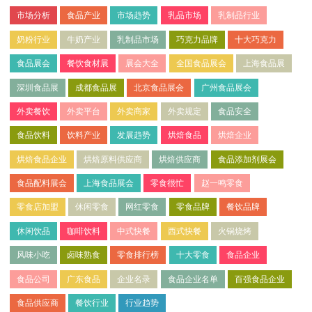
市场分析
食品产业
市场趋势
乳品市场
乳制品行业
奶粉行业
牛奶产业
乳制品市场
巧克力品牌
十大巧克力
食品展会
餐饮食材展
展会大全
全国食品展会
上海食品展
深圳食品展
成都食品展
北京食品展会
广州食品展会
外卖餐饮
外卖平台
外卖商家
外卖规定
食品安全
食品饮料
饮料产业
发展趋势
烘焙食品
烘焙企业
烘焙食品企业
烘焙原料供应商
烘焙供应商
食品添加剂展会
食品配料展会
上海食品展会
零食很忙
赵一鸣零食
零食店加盟
休闲零食
网红零食
零食品牌
餐饮品牌
休闲饮品
咖啡饮料
中式快餐
西式快餐
火锅烧烤
风味小吃
卤味熟食
零食排行榜
十大零食
食品企业
食品公司
广东食品
企业名录
食品企业名单
百强食品企业
食品供应商
餐饮行业
行业趋势