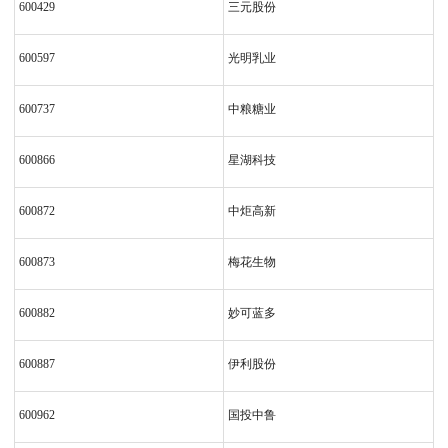
600429
三元股份
600597
光明乳业
600737
中粮糖业
600866
星湖科技
600872
中炬高新
600873
梅花生物
600882
妙可蓝多
600887
伊利股份
600962
国投中鲁