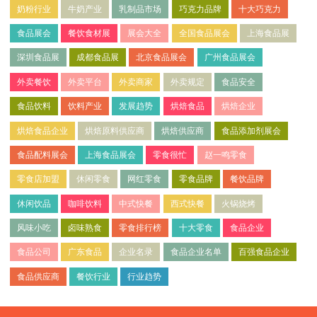
奶粉行业
牛奶产业
乳制品市场
巧克力品牌
十大巧克力
食品展会
餐饮食材展
展会大全
全国食品展会
上海食品展
深圳食品展
成都食品展
北京食品展会
广州食品展会
外卖餐饮
外卖平台
外卖商家
外卖规定
食品安全
食品饮料
饮料产业
发展趋势
烘焙食品
烘焙企业
烘焙食品企业
烘焙原料供应商
烘焙供应商
食品添加剂展会
食品配料展会
上海食品展会
零食很忙
赵一鸣零食
零食店加盟
休闲零食
网红零食
零食品牌
餐饮品牌
休闲饮品
咖啡饮料
中式快餐
西式快餐
火锅烧烤
风味小吃
卤味熟食
零食排行榜
十大零食
食品企业
食品公司
广东食品
企业名录
食品企业名单
百强食品企业
食品供应商
餐饮行业
行业趋势