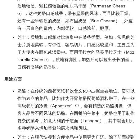
质地较硬、颗粒感较强的帕尔马干酪（Parmesan Chees
e），这种奶酪口感咸香，带有坚果的风味，而且比较干燥。
还有一些半软质的奶酪，如布里奶酪（Brie Cheese），外皮
有一层白色的霉菌，内部柔软，口感浓郁、醇厚。
芝士：质地和口感相对比较集中在某些类型。例如，常见的芝
士片质地柔软，有弹性，容易切片，口感比较温和，主要是为
了方便夹在面包或汉堡中。而用于拉丝的马苏里拉芝士（Moz
zarella Cheese），质地有弹性，加热后可以拉出长长的丝，
口感有淡淡的奶香味。
用途方面
奶酪：在传统的西餐烹饪和饮食文化中占据重要地位。它可以
作为独立的菜品，比如作为开胃菜搭配葡萄酒和饼干。在一些
高级餐厅的冷盘（Appetizer）中，会有精选的奶酪拼盘，供
客人品尝不同风味的奶酪。在西餐的主菜中，奶酪也用于制作
复杂的菜肴，如意大利的千层面（Lasagna），其中就会用到
多种奶酪来增加菜肴的层次感和风味。
芝士：在现代快餐和方便食品中使用更为广泛。除了前面提到