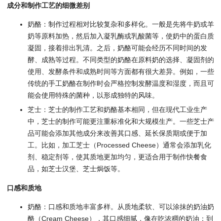
成分和制作工艺的细微差别
奶酪：制作过程相对比较复杂和多样化。一般是先将牛奶或羊
奶等原料加热，然后加入凝乳酶或乳酸菌等，使奶中的蛋白质
凝固，接着排出乳清。之后，奶酪可能会经历不同时间的发
酵、成熟等过程。不同类型的奶酪在原料奶的选择、凝固剂的
使用、发酵条件和成熟时间等方面都有很大差异。例如，一些
传统的手工奶酪在制作时会严格控制发酵温度和湿度，而且可
能会使用特殊的菌种，以形成独特的风味。
芝士：芝士的制作工艺和奶酪基本相同，但在现代工业生产
中，芝士的制作可能更注重标准化和大规模生产。一些芝士产
品可能会添加其他成分来改善其口感、延长保质期或便于加
工。比如，加工芝士（Processed Cheese）通常会添加乳化
剂、稳定剂等，使其质地更加均匀，更适合用于制作快餐食
品，如芝士汉堡、芝士焗饭等。
口感和质地
奶酪：口感和质地丰富多样。从质地柔软、可以涂抹的奶油奶
酪（Cream Cheese），其口感细腻，像在吃浓稠的奶油；到