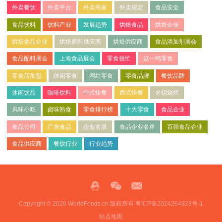
外卖餐饮
外卖平台
外卖商家
外卖规定
食品安全
食品饮料
饮料产业
发展趋势
烘焙食品
烘焙企业
烘焙食品企业
烘焙原料供应商
烘焙供应商
食品添加剂展会
食品配料展会
上海食品展会
零食很忙
赵一鸣零食
零食店加盟
休闲零食
网红零食
零食品牌
餐饮品牌
休闲饮品
咖啡饮料
中式快餐
西式快餐
火锅烧烤
风味小吃
卤味熟食
零食排行榜
十大零食
食品企业
食品公司
广东食品
企业名录
食品企业名单
百强食品企业
食品供应商
餐饮行业
行业趋势
Copyright © 2026 WorldFoods.cn 版权所有
粤ICP备2024264923号-1
站点地图