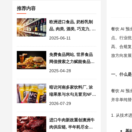
推荐内容
欧洲进口食品, 奶粉乳制
品, 肉类, 酒类, 巧克力, 橄
餐饮 AI
榄油市场分析
点。行业统
2025-06-11
高、合规复
免费食品网站, 世界食品
放方向发展
网借搜索之力赋能食品企
业拓展商机
2025-04-28
一、什么是餐
暗访河南多家饮料厂, 浓
餐饮 AI
缩果浆与水勾兑冒充NFC
并非单纯替
果汁, 涉嫌虚假宣传
2026-07-29
1. 从技
进口牛肉新政重创澳洲牛
肉供应链, 半年耗尽全年
基