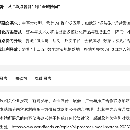
：从 “单点智能” 到 “全域协同”
术融合深化
：中医大模型、营养 AI 将广泛应用，如武汉 “汤头泡” 通过舌
量化方案普及
：资本与技术方将推出更多模块化产品与租赁服务，降低中
链路协同升级
：打通 “供应链 - 后厨 - 外卖平台 - 会员体系” 数据，实现 
策红利释放
：随着 “十四五” 数字经济规划落地，多地将餐饮 AI 项目
I厨房
餐饮AI
智能厨房
相关企业投稿，新闻发布、企业宣传、展会、广告与推广合作联系邮箱：info@
本站部分内容素材由第三方供稿或网络公开信息整理，若其中内容有误或
本站所展示的内容仅供参考并不构成任何投资建议，感谢您的关注和对我
出处：
https://www.worldfoods.cn/topics/ai-preorder-meal-system-2026