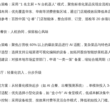
心策略：采用 “1 名主厨 + N 台机器人” 模式，聚焦标准化菜品实现全流
域布局：优先覆盖华东、华南等消费密集区域，通过门店规模效应降低单
例参考：百胜中国 “Q 睿” 门店智能体，整合排班、订货、巡检等 20 余
特色餐饮：人机协同，保留核心风味
心策略：聚焦占营收 60% 以上的爆款菜品进行 AI 适配，复杂菜品与特
术选型：选择支持云端菜谱可视化编辑的设备，如拓邦股份智能炒菜机器
规建议：对接本地市场监管部门，申请 “一类一策” 备案，缩短合规周期
微餐厅：轻量化切入，分步升级
门方案：从轻量化模块起步（如 AI 点餐、出餐预测系统），单模块投入 3
景适配：优先选择小型化设备，如 “盒小午” AI 食堂模式，低成本解决集
本控制：采用设备租赁、按效果付费等灵活合作模式，降低初始投入门槛