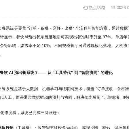
热点话题
2026-
 预出餐系统是覆盖 “订单 - 备餐 - 烹饪 - 出餐” 全流程的智能方案
计显示，餐饮AI预出餐系统落地后可实现出餐准时率升至 97%、单店年省
杂等影响，渗透率不足 10%。不同规模餐厅可通过规模化落地、人机
。
饮 AI 预出餐系统？—— 从 “工具替代” 到 “智能协同” 的进化
 预出餐系统是基于大数据、机器学习与物联网技术，覆盖 “订单接收 - 食材准
代人工，而是通过
数据驱动的预判与协同，
解决传统后厨 “订单拥堵、时
术进化维度看，系统已完成三阶跃迁：
础执行层
（工具级）：以智能烹饪设备为核心，实现投料、翻炒、温控等