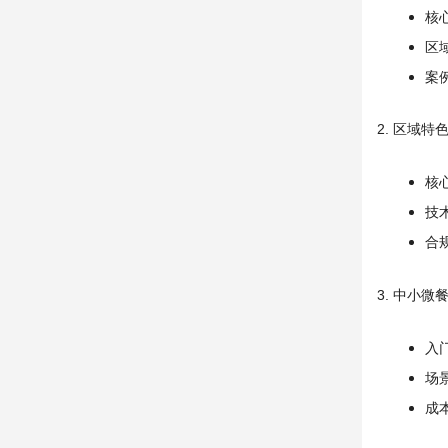
核
区
案
2. 区域
核
技
合
3. 中小
入
场
成