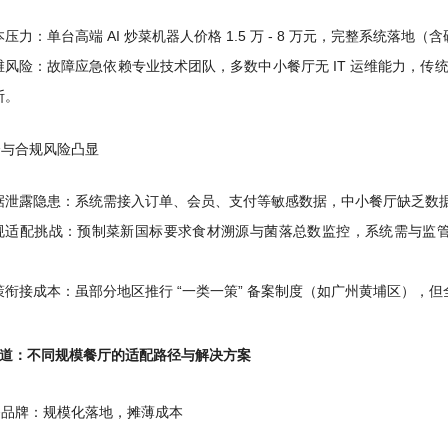
压力：单台高端 AI 炒菜机器人价格 1.5 万 - 8 万元，完整系统落地（
维风险：故障应急依赖专业技术团队，多数中小餐厅无 IT 运维能力，传统
断。
安全与合规风险凸显
据泄露隐患：系统需接入订单、会员、支付等敏感数据，中小餐厅缺乏数
规适配挑战：预制菜新国标要求食材溯源与菌落总数监控，系统需与监
；
策衔接成本：虽部分地区推行 “一类一策” 备案制度（如广州黄埔区），
道：不同规模餐厅的适配路径与解决方案
快餐品牌：规模化落地，摊薄成本