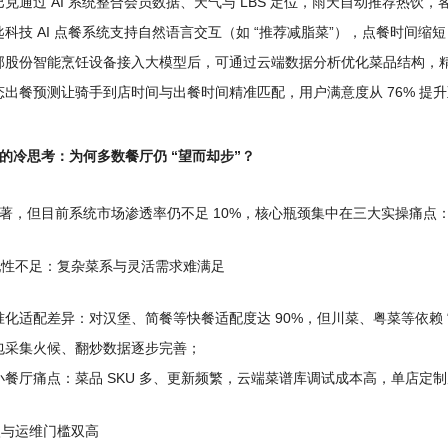
巴克通过 AI 系统整合会员数据、天气与 LBS 定位，雨天自动推荐热饮，客
匙科技 AI 点餐系统支持自然语言交互（如 “推荐减脂菜”），点餐时间缩短 
邦股份智能烹饪设备接入大模型后，可通过云端数据分析优化菜品结构，
态出餐预测让骑手到店时间与出餐时间精准匹配，用户满意度从 76% 提升至
的冷思考：为何多数餐厅仍 “望而却步”？
著，但目前系统市场渗透率仍不足 10%，核心瓶颈集中在三大实操痛点
适配性不足：复杂菜系与灵活需求难满足
准化适配差异：对汉堡、简餐等快餐适配度达 90%，但川菜、粤菜等依赖 
包采集火候、翻炒数据逐步完善；
小餐厅痛点：菜品 SKU 多、更新频繁，云端菜谱库调试成本高，单店定制周
投入与运维门槛双高