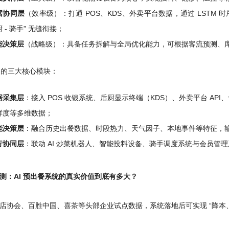
据协同层
（效率级）：打通 POS、KDS、外卖平台数据，通过 LSTM 
 - 骑手” 无缝衔接；
能决策层
（战略级）：具备任务拆解与全局优化能力，可根据客流预测、库
架构的三大核心模块：
据采集层
：接入 POS 收银系统、后厨显示终端（KDS）、外卖平台 A
鲜度等多维数据；
能决策层
：融合历史出餐数据、时段热力、天气因子、本地事件等特征，
行协同层
：联动 AI 炒菜机器人、智能投料设备、骑手调度系统与会员管
测：AI 预出餐系统的真实价值到底有多大？
店协会、百胜中国、喜茶等头部企业试点数据，系统落地后可实现 “降本、