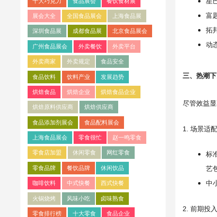
星
十大巧克力
食品展会
餐饮食材展
富
展会大全
全国食品展会
上海食品展
拓
深圳食品展
成都食品展
北京食品展会
动
广州食品展会
外卖餐饮
外卖平台
外卖商家
外卖规定
食品安全
三、热潮下
食品饮料
饮料产业
发展趋势
烘焙食品
烘焙企业
烘焙食品企业
尽管效益显
烘焙原料供应商
烘焙供应商
食品添加剂展会
食品配料展会
1. 场景
上海食品展会
零食很忙
赵一鸣零食
零食店加盟
休闲零食
网红零食
标
零食品牌
餐饮品牌
休闲饮品
艺
中
咖啡饮料
中式快餐
西式快餐
火锅烧烤
风味小吃
卤味熟食
2. 前期
零食排行榜
十大零食
食品企业