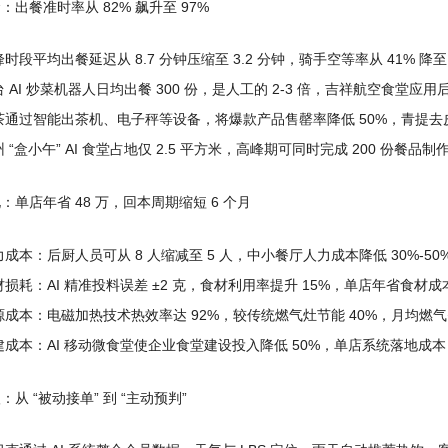
命：出餐准时率从 82% 飙升至 97%
时段平均出餐延迟从 8.7 分钟压缩至 3.2 分钟，骑手空等率从 41% 降至
 AI 炒菜机器人日均出餐 300 份，是人工的 2-3 倍，吉祥航空食堂应用后
茶通过智能出茶机、电子秤等设备，将爆款产品售罄率降低 50%，青提去皮
 “盒小午” AI 食堂占地仅 2.5 平方米，高峰期可同时完成 200 份
化：单店年省 48 万，回本周期缩短 6 个月
成本：后厨人员可从 8 人缩减至 5 人，中小餐厅人力成本降低 30%-50
材损耗：AI 精准投料误差 ±2 克，食材利用率提升 15%，单店年省食材成
源成本：电磁加热技术热效率达 92%，较传统燃气灶节能 40%，月均燃气费减
建成本：AI 移动微食堂使企业食堂建设投入降低 50%，单店系统落地成本（硬
级：从 “被动接单” 到 “主动预判”