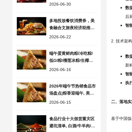
配额后加征55%关税
2026-06-30
数
后厨
多地投放餐饮消费券，美
智
食融合文旅夜经济助推堂
食回暖
2026-06-22
2. 技术
端午蛋黄鲜肉粽/冷吃粽/
数
低GI粽/榴莲冰粽/生椰拿
新
铁粽多款美食走红
2026-06-16
智
执
2026年端午节热销食品市
场盘点|粽香迎端午, 美食
焕新风
二、落地实
2026-06-15
基于中国饭
食品行业十大假货重灾区
避坑清单, 白酒/牛羊肉/卤