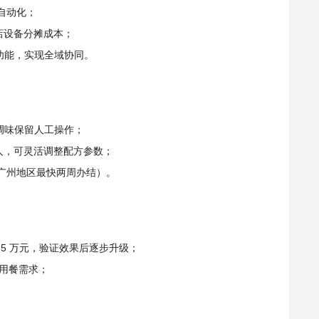
程自动化；
店设备分摊成本；
项功能，实现全域协同。
色调味保留人工操作；
人，可灵活调整配方参数；
（广州地区最快两周办结）。
-5 万元，验证效果后逐步升级；
中用餐需求；
。