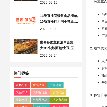
味/海鲜/保健品/滋补草药
1. 效率革
2026-03-16
等
高峰
13类直播间禁售食品清单,
单台
10项直播行为明令禁止,
直播食品监管新规落地
喜
2026-03-09
广州
世界各国主食清单合集,
大米/小麦/面包/土豆/玉米,
2. 成本优
解锁世界饮食文化
2026-02-24
人力
食
热门标签
能
基
市场分析
食品产业
市场趋势
乳品市场
乳制品行业
奶粉行业
3. 体验升
牛奶产业
乳制品市场
巧克力品牌