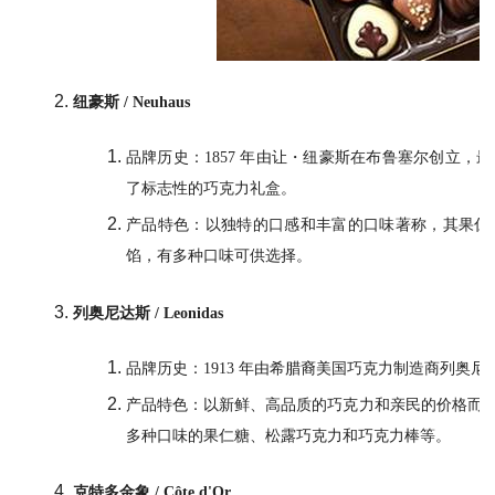
纽豪斯 / Neuhaus
品牌历史：1857 年由让・纽豪斯在布鲁塞尔创立
了标志性的巧克力礼盒。
产品特色：以独特的口感和丰富的口味著称，其果仁
馅，有多种口味可供选择。
列奥尼达斯 / Leonidas
品牌历史：1913 年由希腊裔美国巧克力制造商列奥
产品特色：以新鲜、高品质的巧克力和亲民的价格而闻名
多种口味的果仁糖、松露巧克力和巧克力棒等。
克特多金象 / Côte d'Or