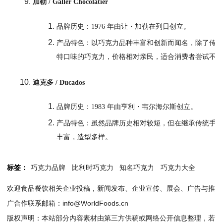
加勒 / Galler Chocolatier
品牌历史：1976 年由让・加勒在列日创立。
产品特色：以巧克力品种丰富和创新而闻名，除了传
特口味的巧克力，价格相对亲民，适合消费者尝试不
迪克多 / Ducados
品牌历史：1983 年由亨利・韦尔海尔斯创立。
产品特色：虽然品牌历史相对较短，但在继承传统手
丰富，造型多样。
标签：
巧克力品牌
比利时巧克力
知名巧克力
巧克力大全
欢迎食品餐饮相关企业投稿，新闻发布、企业宣传、展会、广告与推
广合作联系邮箱：info@WorldFoods.cn
版权声明：本站部分内容素材由第三方供稿或网络公开信息整理，若