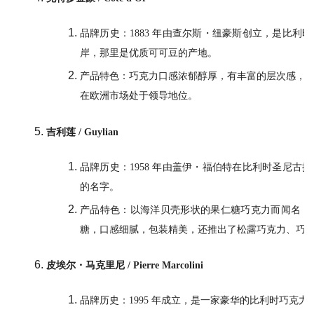
品牌历史：1883 年由查尔斯・纽豪斯创立，是比
岸，那里是优质可可豆的产地。
产品特色：巧克力口感浓郁醇厚，有丰富的层次感，
在欧洲市场处于领导地位。
吉利莲 / Guylian
品牌历史：1958 年由盖伊・福伯特在比利时圣尼
的名字。
产品特色：以海洋贝壳形状的果仁糖巧克力而闻名，
糖，口感细腻，包装精美，还推出了松露巧克力、巧
皮埃尔・马克里尼 / Pierre Marcolini
品牌历史：1995 年成立，是一家豪华的比利时巧克力