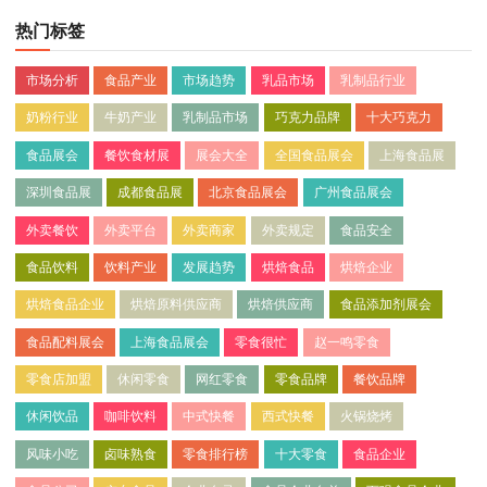
热门标签
市场分析
食品产业
市场趋势
乳品市场
乳制品行业
奶粉行业
牛奶产业
乳制品市场
巧克力品牌
十大巧克力
食品展会
餐饮食材展
展会大全
全国食品展会
上海食品展
深圳食品展
成都食品展
北京食品展会
广州食品展会
外卖餐饮
外卖平台
外卖商家
外卖规定
食品安全
食品饮料
饮料产业
发展趋势
烘焙食品
烘焙企业
烘焙食品企业
烘焙原料供应商
烘焙供应商
食品添加剂展会
食品配料展会
上海食品展会
零食很忙
赵一鸣零食
零食店加盟
休闲零食
网红零食
零食品牌
餐饮品牌
休闲饮品
咖啡饮料
中式快餐
西式快餐
火锅烧烤
风味小吃
卤味熟食
零食排行榜
十大零食
食品企业