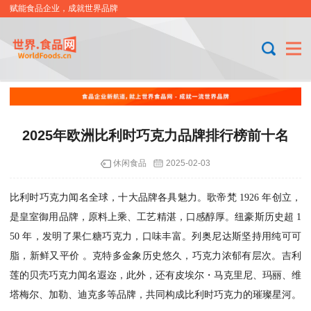
赋能食品企业，成就世界品牌
2025年欧洲比利时巧克力品牌排行榜前十名
休闲食品
2025-02-03
比利时巧克力闻名全球，十大品牌各具魅力。歌帝梵 1926 年创立，
是皇室御用品牌，原料上乘、工艺精湛，口感醇厚。纽豪斯历史超 1
50 年，发明了果仁糖巧克力，口味丰富。列奥尼达斯坚持用纯可可
脂，新鲜又平价 。克特多金象历史悠久，巧克力浓郁有层次。吉利
莲的贝壳巧克力闻名遐迩，此外，还有皮埃尔・马克里尼、玛丽、维
塔梅尔、加勒、迪克多等品牌，共同构成比利时巧克力的璀璨星河。