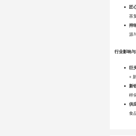
匠
茶
持
源
行业影响与
巨
+
新
样
供
食