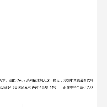
” 需求。达能 Oikos 系列精准切入这一痛点，其咖啡拿铁蛋白饮料
来源崛起（美国绿豆相关讨论激增 44%），正在重构蛋白供给格