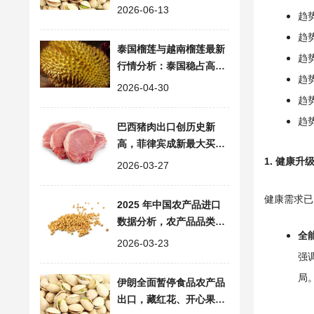
分析
2026-06-13
趋势
趋势
泰国榴莲与越南榴莲最新
趋势
行情分析：泰国稳占高端
趋势
榴莲市场，越南价高波动
2026-04-30
大
趋势
趋势
巴西猪肉出口创历史新
高，菲律宾成新最大买
家，全球排名升至第三
1. 健康
2026-03-27
健康需求已从
2025 年中国农产品进口
数据分析，农产品品类、
全
进口来源与市场趋势
2026-03-23
强
局
伊朗全面暂停食品农产品
出口，藏红花、开心果全