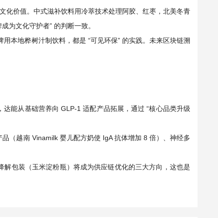
 激活文化价值。中式滋补饮料用冷萃技术处理阿胶、红枣，北美冬青
牌成为文化守护者” 的判断一致。
欧品牌用本地桦树汁制饮料，都是 “可见环保” 的实践。未来区块链溯
能从基础营养向 GLP-1 适配产品拓展，通过 “核心品类升级
Vinamilk 婴儿配方奶使 IgA 抗体增加 8 倍）、神经多
降解包装（玉米淀粉瓶）将成为供应链优化的三大方向，这也是