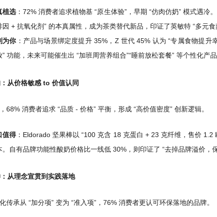
真植选
：72% 消费者追求植物基 “原生体验”，早期 “仿肉仿奶” 模式遇冷
啡因 + 抗氧化剂” 的本真属性，成为茶类替代新品，印证了英敏特 “多元食刻
刻为你
：产品与场景绑定度提升 35%，Z 世代 45% 认为 “专属食物提
” 功能，未来可能催生出 “加班周营养组合”“睡前放松套餐” 等个性化产品，实
构：从价格敏感 to 价值认同
68% 消费者追求 “品质 - 价格” 平衡，形成 “高价值密度” 创新逻辑。
口值得
：Eldorado 坚果棒以 “100 克含 18 克蛋白 + 23 克纤维，售价
本。自有品牌功能性酸奶价格比一线低 30%，则印证了 “去掉品牌溢价，保
延伸：从理念宣贯到实践落地
化传承从 “加分项” 变为 “准入项”，76% 消费者更认可环保落地的品牌。