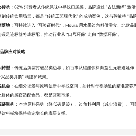
心传承
：62% 消费者从传统风味中寻找归属感，品牌通过 “古法新绎”
复刻传统饮用场景，都是 “传统工艺现代化” 的成功案例，这与英敏特 “品
续落地
：可持续进入 “可验证时代”，Floura 用水果边角料做零食、北
与碳足迹标签将成标配，推动行业从 “口号环保” 走向 “数据环保”。
品牌应对策略
头转型
：传统品牌需打破品类边界，如百事从碳酸饮料向益生元赛道延伸，达
 新兴品类并购” 构建护城河。
锐机会
：在细分场景与原料创新中寻找空间，如针对母婴肠道的精准营养产品（越南 
化群体的感官适配食品，都是蓝海市场。
应链重构
：本地原料采购（降低碳足迹）、边角料利用（减少浪费）、可
品饮料板块保持稳定增长的底层支撑。