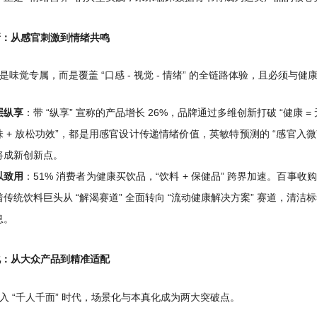
革新：从感官刺激到情绪共鸣
再是味觉专属，而是覆盖 “口感 - 视觉 - 情绪” 的全链路体验，且必须与
层纵享
：带 “纵享” 宣称的产品增长 26%，品牌通过多维创新打破 “健康 = 无
味 + 放松功效”，都是用感官设计传递情绪价值，英敏特预测的 “感官入
将成新创新点。
以致用
：51% 消费者为健康买饮品，“饮料 + 保健品” 跨界加速。百事收购 P
着传统饮料巨头从 “解渴赛道” 全面转向 “流动健康解决方案” 赛道，清洁
息。
分化：从大众产品到精准适配
入 “千人千面” 时代，场景化与本真化成为两大突破点。