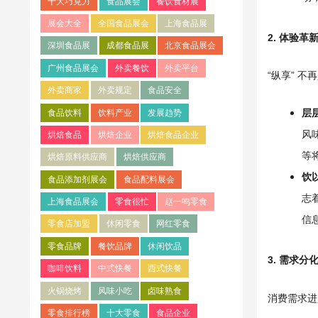
十大巧克力
食品展会
餐饮食材展
展会大全
全国食品展会
上海食品展
2. 体验
深圳食品展
成都食品展
北京食品展会
广州食品展会
外卖餐饮
外卖平台
“纵享” 不
外卖商家
外卖规定
食品安全
层
食品饮料
饮料产业
发展趋势
风
烘焙食品
烘焙企业
烘焙食品企业
等
烘焙原料供应商
烘焙供应商
饮
食品添加剂展会
食品配料展会
志
上海食品展会
零食很忙
赵一鸣零食
信
零食店加盟
休闲零食
网红零食
零食品牌
餐饮品牌
休闲饮品
3. 需求
咖啡饮料
中式快餐
西式快餐
火锅烧烤
风味小吃
卤味熟食
消费需求进
零食排行榜
十大零食
食品企业