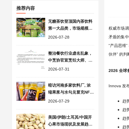
推荐内容
无糖茶饮登顶国内茶饮料
第一大品类，市场规模突
权威市场调
破1350亿元
矛盾的集中
2026-07-28
“产品思维
整治餐饮行业虚名乱象，
伙伴” 的
中烹协官宣烹饪大师、美
食城市等荣誉称号即刻失
2026-07-31
2026 全
效
暗访河南多家饮料厂, 浓
Innova
缩果浆与水勾兑冒充NFC
果汁, 涉嫌虚假宣传
2026-07-29
趋势
趋势
美国/伊朗/土耳其/中国开
趋势
心果市场现状及发展趋势
趋势