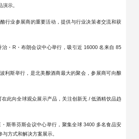
品演示。
gy 中心举行，是奶酪行业参展商的重要活动，提供与行业决策者交流和获
- 27 日在休斯顿乔治・R・布朗会议中心举行，吸引近 16000 名来自 85
5 月 1 日在印第安纳波利斯举行，是北美酿酒商最大的聚会，参展商可向酿
烈酒生产商可在此向全球观众展示产品，关注创新无 / 低酒精饮品趋
罗斯蒙特唐纳德・E・斯蒂芬斯会议中心举行，聚集全球 3400 多名食品安
参与方式和解决方案展示。