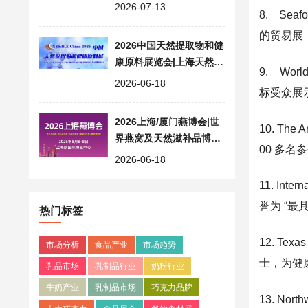
业交流高地
2026-07-13
8. Seaf
的贸易展
2026中国天然提取物和健
康原料展览会|上海天然原
9. Wor
料展 NE&HIE China
2026-06-18
标受众展示
2026上海/厦门燕博会|世
10. Th
界燕窝及天然滋补品博览
00 多名
会|营养健康食品展
2026-06-18
11. In
誉为 “最
热门标签
12. Te
市场分析
食品产业
市场趋势
士，为健
乳品市场
乳制品行业
奶粉行业
牛奶产业
乳制品市场
巧克力品牌
13. No