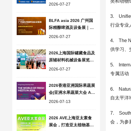
类和动物
食品加工包装设备展会
2026-07-27
3. Unif
BLFA asia 2026 广州国
行业专业
际精酿啤酒及设备展｜大
湾区精酿产业一站式交流
2026-07-27
4. Th
平台
供学习、
2026上海国际罐藏食品及
原辅材料机械设备展览会|
5. Inte
同期FHC上海环球食品展
2026-07-27
专属活动
会
2026香港亚洲国际果蔬展
6. Nat
会|亚洲水果蔬菜大会 ASI
自太平洋
A FRUIT LOGISTICA
2026-07-13
7. Sou
2026 AVE上海亚太素食
会，为参
展会，打造亚太植物基产