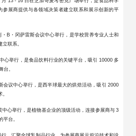
chnologists：7 月 13 - 16 日在芝加哥麦考密克广场举行，是食品科学
与者，为参展商提供与各领域决策者建立联系和展示创新的平
 15 日在圣安东尼奥亨利・B・冈萨雷斯会议中心举行，是学校营养专业人士和
建立联系。
在迈阿密海滩会议中心举行，是食品饮料行业的关键平台，吸引 10000 多
舞台。
3 - 17 日在拉斯维加斯会议中心举行，是西半球最大的烘焙活动，吸引 2000
术。
- 25 日在纽约贾维茨中心举行，是植物基企业的顶级活动，连接参展商与 3
势的平台。
nt Energy 中心举行，汇聚全球乳制品行业，为参展商展示前沿技术和设