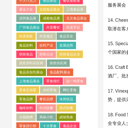
十大巧克力
食品展会
餐饮食材展
服务展会
展会大全
全国食品展会
上海食品展
深圳食品展
成都食品展
北京食品展会
14. Ch
广州食品展会
外卖餐饮
外卖平台
取潜在客
外卖商家
外卖规定
食品安全
15. Spe
食品饮料
饮料产业
发展趋势
个国家的
烘焙食品
烘焙企业
烘焙食品企业
烘焙原料供应商
烘焙供应商
16. Cr
食品添加剂展会
食品配料展会
酒厂、批
上海食品展会
零食很忙
赵一鸣零食
零食店加盟
休闲零食
网红零食
17. V
零食品牌
餐饮品牌
休闲饮品
势，提供
咖啡饮料
中式快餐
西式快餐
18. Fo
火锅烧烤
风味小吃
卤味熟食
全专业人
零食排行榜
十大零食
食品企业