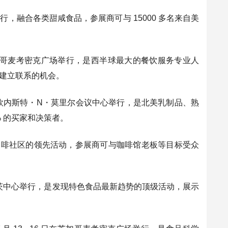
斯会议中心举行，融合各类甜咸食品，参展商可与 15000 多名来自美
月 17 - 20 日在芝加哥麦考密克广场举行，是西半球最大的餐饮服务专业人
等建立联系的机会。
on：6 月 1 - 3 日在欧内斯特・N・莫里尔会议中心举行，是北美乳制品、熟
% 的买家和决策者。
举行，是特色咖啡社区的领先活动，参展商可与咖啡馆老板等目标受众
月 1 日在纽约贾维茨中心举行，是发现特色食品最新趋势的顶级活动，展示