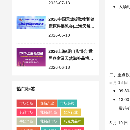
业交流高地
2026-07-13
入场时间
2026中国天然提取物和健
康原料展览会|上海天然原
料展 NE&HIE China
2026-06-18
2026上海/厦门燕博会|世
界燕窝及天然滋补品博览
会|营养健康食品展
2026-06-18
二、重点议
5 月 18 日
热门标签
09:
13:
市场分析
食品产业
市场趋势
费趋
乳品市场
乳制品行业
奶粉行业
牛奶产业
乳制品市场
巧克力品牌
5 月 19 日