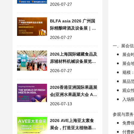
食品加工包装设备展会
2026-07-27
BLFA asia 2026 广州国
际精酿啤酒及设备展｜大
湾区精酿产业一站式交流
2026-07-27
平台
一、展会信
2026上海国际罐藏食品及
展会时间
原辅材料机械设备展览会|
展会地
同期FHC上海环球食品展
2026-07-27
规模：
会
展品
2026香港亚洲国际果蔬展
观众
会|亚洲水果蔬菜大会 ASI
入场限
A FRUIT LOGISTICA
2026-07-13
参观与票务
2026 AVE上海亚太素食
免费领
展会，打造亚太植物基产
付费购票