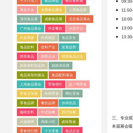
十大巧克力
食品展会
餐饮食材展
09:
11:
展会大全
全国食品展会
上海食品展
10:
深圳食品展
成都食品展
北京食品展会
13:
广州食品展会
外卖餐饮
外卖平台
13:
外卖商家
外卖规定
食品安全
食品饮料
饮料产业
发展趋势
烘焙食品
烘焙企业
烘焙食品企业
烘焙原料供应商
烘焙供应商
食品添加剂展会
食品配料展会
上海食品展会
零食很忙
赵一鸣零食
零食店加盟
休闲零食
网红零食
零食品牌
餐饮品牌
休闲饮品
咖啡饮料
中式快餐
西式快餐
三、专业观
火锅烧烤
风味小吃
卤味熟食
本届展会吸
零食排行榜
十大零食
食品企业