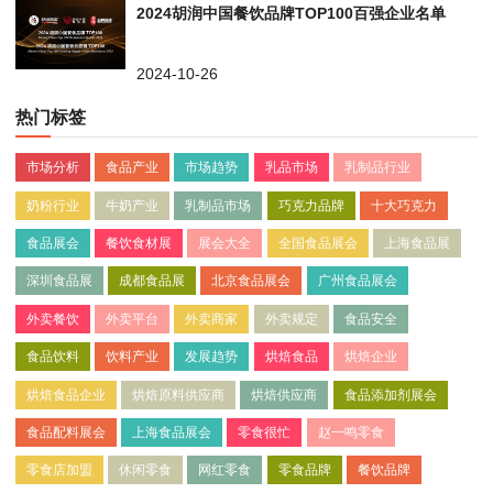
2024胡润中国餐饮品牌TOP100百强企业名单
2024-10-26
热门标签
市场分析
食品产业
市场趋势
乳品市场
乳制品行业
奶粉行业
牛奶产业
乳制品市场
巧克力品牌
十大巧克力
食品展会
餐饮食材展
展会大全
全国食品展会
上海食品展
深圳食品展
成都食品展
北京食品展会
广州食品展会
外卖餐饮
外卖平台
外卖商家
外卖规定
食品安全
食品饮料
饮料产业
发展趋势
烘焙食品
烘焙企业
烘焙食品企业
烘焙原料供应商
烘焙供应商
食品添加剂展会
食品配料展会
上海食品展会
零食很忙
赵一鸣零食
零食店加盟
休闲零食
网红零食
零食品牌
餐饮品牌