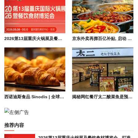
2026第13届重庆火锅展及餐饮食材博览会，打造火锅产业供应链一站式平台
京东外卖再掷百亿补贴, 启动 “双百计划” 加码扶持餐饮品牌
西诺迪斯食品 Sinodis | 全球美食供应链专家・专注高端食品进口与分销
揭秘网红餐厅太二酸菜鱼是预制菜吗
推荐内容
2026第13届重庆火锅展及餐饮食材博览会，打造