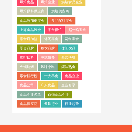
烘焙食品
烘焙企业
烘焙食品企业
烘焙原料供应商
烘焙供应商
食品添加剂展会
食品配料展会
上海食品展会
零食很忙
赵一鸣零食
零食店加盟
休闲零食
网红零食
零食品牌
餐饮品牌
休闲饮品
咖啡饮料
中式快餐
西式快餐
火锅烧烤
风味小吃
卤味熟食
零食排行榜
十大零食
食品企业
食品公司
广东食品
企业名录
食品企业名单
百强食品企业
食品供应商
餐饮行业
行业趋势