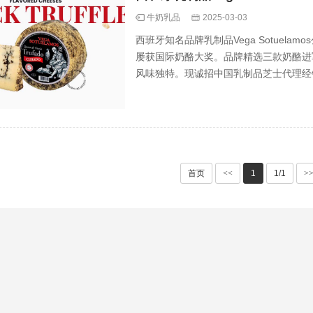
牛奶乳品
2025-03-03
西班牙知名品牌乳制品Vega Sotue
屡获国际奶酪大奖。品牌精选三款奶酪进
风味独特。现诚招中国乳制品芝士代理经
场。
首页
<<
1
1/1
>