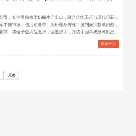
lamos公司，专注曼彻格羊奶酪生产出口，融合传统工艺与现代创新，
军中国市场，包括迷迭香、黑松露及传统半腌制曼彻格羊奶酪，
销商，将给予全方位支持，诚邀携手，开拓中国羊奶酪乳制品市
阅读全文
>
尾页