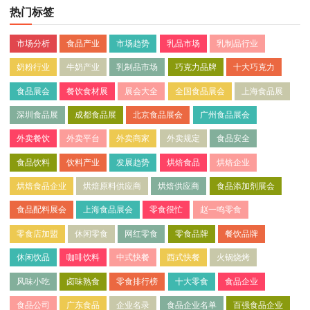
热门标签
市场分析
食品产业
市场趋势
乳品市场
乳制品行业
奶粉行业
牛奶产业
乳制品市场
巧克力品牌
十大巧克力
食品展会
餐饮食材展
展会大全
全国食品展会
上海食品展
深圳食品展
成都食品展
北京食品展会
广州食品展会
外卖餐饮
外卖平台
外卖商家
外卖规定
食品安全
食品饮料
饮料产业
发展趋势
烘焙食品
烘焙企业
烘焙食品企业
烘焙原料供应商
烘焙供应商
食品添加剂展会
食品配料展会
上海食品展会
零食很忙
赵一鸣零食
零食店加盟
休闲零食
网红零食
零食品牌
餐饮品牌
休闲饮品
咖啡饮料
中式快餐
西式快餐
火锅烧烤
风味小吃
卤味熟食
零食排行榜
十大零食
食品企业
食品公司
广东食品
企业名录
食品企业名单
百强食品企业