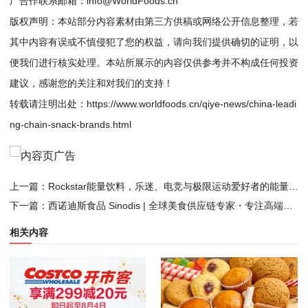
广合作联系邮箱：info@WorldFoods.cn
版权声明：本站部分内容素材由第三方供稿或网络公开信息整理，若
其中内容有误或不慎侵犯了您的权益，请向我们提供确切的证明，以
便我们进行核实处理。本站所展示的内容仅供参考并不构成任何投资
建议，感谢您的关注和对我们的支持！
转载请注明出处：
https://www.worldfoods.cn/qiye-news/china-leadi
ng-chain-snack-brands.html
上一篇：
Rockstar能量饮料，乐迷、电竞与极限运动爱好者的能量补给收藏
下一篇：
西诺迪斯食品 Sinodis | 全球美食供应链专家・专注高端食品进口与分销
相关内容