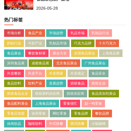
2026-05-28
热门标签
市场分析
食品产业
市场趋势
乳品市场
乳制品行业
奶粉行业
牛奶产业
乳制品市场
巧克力品牌
十大巧克力
食品展会
餐饮食材展
展会大全
全国食品展会
上海食品展
深圳食品展
成都食品展
北京食品展会
广州食品展会
外卖餐饮
外卖平台
外卖商家
外卖规定
食品安全
食品饮料
饮料产业
发展趋势
烘焙食品
烘焙企业
烘焙食品企业
烘焙原料供应商
烘焙供应商
食品添加剂展会
食品配料展会
上海食品展会
零食很忙
赵一鸣零食
零食店加盟
休闲零食
网红零食
零食品牌
餐饮品牌
休闲饮品
咖啡饮料
中式快餐
西式快餐
火锅烧烤