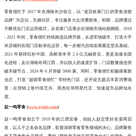
零食很忙于 2017 年在湖南长沙创立，以 “老百姓家门口的零食连锁
品牌” 为定位，扎根社区，专注服务大众消费群体。初期，品牌通过
不断优化门店运营模式，从首家门店逐步在湖南市场站稳脚跟。2018
- 2021 年间，零食很忙持续推进品牌升级，从进军地级市、打造大平
米店铺到实现门店标准化运营，每一步都为后续发展奠定坚实基础。
2021 年获得红杉中国、高榕资本等 2.4 亿元融资后，更是加速全国
化进程，走出湖南布局江西，并以惊人的速度扩张，门店数量接连突
破关键节点，2024 年 6 月突破 5000 家。同时，零食很忙积极探索新
业态，打造 “超级零食很忙” 等特色门店，还开设主题店丰富消费场
景；在营销上签约张艺兴、周杰伦等明星代言，快速提升品牌知名
度。
赵一鸣零食 (
www.zymls.com
)
赵一鸣零食创立于 2019 年的江西宜春，创始人赵定受好友晏周启
发，以儿子之名命名品牌，彰显深耕零食零售领域的决心。品牌聚焦