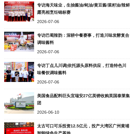
专访海天味业，生抽酱油/蚝油/黄豆酱/菜籽油/辣鲜
露亮相烹饪锦标赛
2026-07-06
专访巴蜀辣韵：深耕中餐赛事，打造川味发酵复合
调味酱料
2026-07-06
专访丁点儿川调|依托源头原料供应，打造特色川
味餐饮调味酱料
2026-07-06
美国食品配料巨头宜瑞安27亿英镑收购英国泰莱集
团
2026-06-10
太古可口可乐投资12.5亿元，投产大湾区广州黄埔
智能绿色生产基地