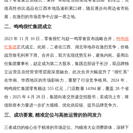
线下零食集合店模式，秉持 “帮助老百姓实现零食自由” 的理念，凭
借高性价比选品在江西本地迅速积累口碑，随后逐步向周边省市拓
展，在激烈的市场竞争中占据一席之地。
二、鸣鸣很忙集团成立
2023 年 11 月 10 日，零食很忙与赵一鸣零食宣布战略合并，
鸣鸣很
忙集团
正式成立。此前，二者在江西、湖北等地存在激烈竞争，价格
战导致毛利率下滑。合并后，双方实现优势互补，避免内耗。晏周出
任集团董事长，赵定成为第二大股东，集团总部设于长沙，双品牌独
立运营且在经营管理层面深度融合。此次合并大幅提升了 “很忙系”
在华南、华西地区的市场影响力，重塑了行业竞争格局。2024 年，
鸣鸣很忙集团零售额达 555 亿元，门店数量 14394 家，覆盖 28 个省
份；2025 年 4 月 28 日，集团向港交所递交招股书，若成功上市，将
借助资本力量进一步扩大规模、优化供应链、提升品牌竞争力。
三、成功要素, 精准定位与高效运营的协同发力
三者成功的核心在于精准的市场定位。均瞄准大众消费群体，深耕下