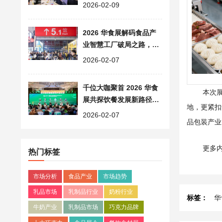
发展之路
2026-02-09
2026 华食展解码食品产
业智慧工厂破局之路，技
术与实践双驱升级
2026-02-07
千位大咖聚首 2026 华食
本次
展共探饮餐发展新路径，
地，更紧扣
第四届中国新茶饮产业大
2026-02-07
品包装产业
会
更多
热门标签
市场分析
食品产业
市场趋势
乳品市场
乳制品行业
奶粉行业
标签：
华
牛奶产业
乳制品市场
巧克力品牌