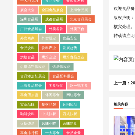
十大巧克力
食品展会
餐饮食材展
欢迎食品餐饮
展会大全
全国食品展会
上海食品展
版权声明：
深圳食品展
成都食品展
北京食品展会
核实处理。
广州食品展会
外卖餐饮
外卖平台
转载请注明
外卖商家
外卖规定
食品安全
食品饮料
饮料产业
发展趋势
烘焙食品
烘焙企业
烘焙食品企业
烘焙原料供应商
烘焙供应商
食品添加剂展会
食品配料展会
上一篇：
2
上海食品展会
零食很忙
赵一鸣零食
零食店加盟
休闲零食
网红零食
相关内容
零食品牌
餐饮品牌
休闲饮品
咖啡饮料
中式快餐
西式快餐
火锅烧烤
风味小吃
卤味熟食
零食排行榜
十大零食
食品企业