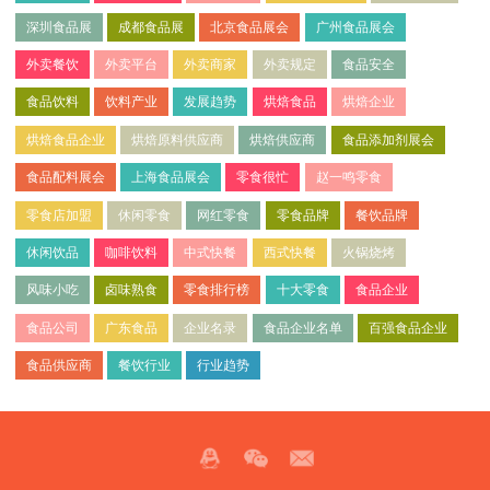
深圳食品展
成都食品展
北京食品展会
广州食品展会
外卖餐饮
外卖平台
外卖商家
外卖规定
食品安全
食品饮料
饮料产业
发展趋势
烘焙食品
烘焙企业
烘焙食品企业
烘焙原料供应商
烘焙供应商
食品添加剂展会
食品配料展会
上海食品展会
零食很忙
赵一鸣零食
零食店加盟
休闲零食
网红零食
零食品牌
餐饮品牌
休闲饮品
咖啡饮料
中式快餐
西式快餐
火锅烧烤
风味小吃
卤味熟食
零食排行榜
十大零食
食品企业
食品公司
广东食品
企业名录
食品企业名单
百强食品企业
食品供应商
餐饮行业
行业趋势