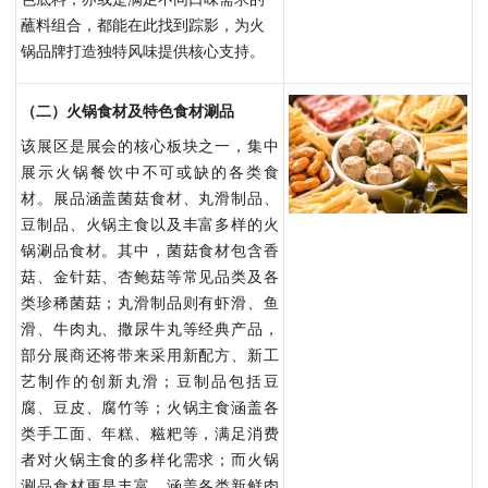
蘸料组合，都能在此找到踪影，为火
锅品牌打造独特风味提供核心支持。
（二）火锅食材及特色食材涮品
该展区是展会的核心板块之一，集中
展示火锅餐饮中不可或缺的各类食
材。展品涵盖菌菇食材、丸滑制品、
豆制品、火锅主食以及丰富多样的火
锅涮品食材。其中，菌菇食材包含香
菇、金针菇、杏鲍菇等常见品类及各
类珍稀菌菇；丸滑制品则有虾滑、鱼
滑、牛肉丸、撒尿牛丸等经典产品，
部分展商还将带来采用新配方、新工
艺制作的创新丸滑；豆制品包括豆
腐、豆皮、腐竹等；火锅主食涵盖各
类手工面、年糕、糍粑等，满足消费
者对火锅主食的多样化需求；而火锅
涮品食材更是丰富，涵盖各类新鲜肉