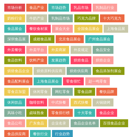
市场分析
食品产业
市场趋势
乳品市场
乳制品行业
奶粉行业
牛奶产业
乳制品市场
巧克力品牌
十大巧克力
食品展会
餐饮食材展
展会大全
全国食品展会
上海食品展
深圳食品展
成都食品展
北京食品展会
广州食品展会
外卖餐饮
外卖平台
外卖商家
外卖规定
食品安全
食品饮料
饮料产业
发展趋势
烘焙食品
烘焙企业
烘焙食品企业
烘焙原料供应商
烘焙供应商
食品添加剂展会
食品配料展会
上海食品展会
零食很忙
赵一鸣零食
零食店加盟
休闲零食
网红零食
零食品牌
餐饮品牌
休闲饮品
咖啡饮料
中式快餐
西式快餐
火锅烧烤
风味小吃
卤味熟食
零食排行榜
十大零食
食品企业
食品公司
广东食品
企业名录
食品企业名单
百强食品企业
食品供应商
餐饮行业
行业趋势