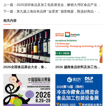
上一篇：
2025深圳食品及加工包装展览会，解锁大湾区食品产业商机
下一篇：
第九届上海自有品牌 “金星奖” 颁奖晚宴，甄选好商品・创造高销量
相关内容
2026全国食品展会大全，食品 饮料 酒水 餐饮行业展览会汇总
2026 越南食品饮料及加工包装展会 Vietfood & Beverage & Propack