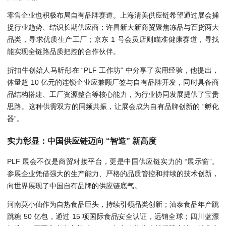
零售企业也积极布局自有品牌赛道。上海清美供应链希望通过展会捕
捉行业趋势、结识长期供应商；许昌新大新商贸聚焦冻品与百货两大
品类，寻求优质生产工厂；京东 1 号会员店则瞄准健康赛道，寻找
能实现全链路品质把控的合作伙伴。
折扣牛创始人马昕彤在 “PLF 工作坊” 中分享了实用经验，他提出，
体量超 10 亿元的连锁企业应兼顾厂签与自有品牌开发，同时具备商
品结构搭建、工厂资源整合等核心能力，为行业协同发展提供了宝贵
思路。这种供需双方的同频共振，让展会成为自有品牌创新的 “孵化
器”。
实力彰显：中国供应链迈向 “智造” 新高度
PLF 展会不仅是商贸对接平台，更是中国供应链实力的 “展示窗”。
参展企业凭借强大的生产能力、严格的品质管控和持续的技术创新，
向世界展现了中国自有品牌的供应链底气。
河南莫小仙作为自热食品巨头，持续引领品类创新；汕泰食品年产跳
跳糖 50 亿包，通过 15 项国际食品安全认证，远销全球；四川蓝漂