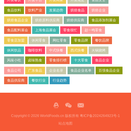
外卖餐饮
外卖平台
外卖商家
外卖规定
食品安全
食品饮料
饮料产业
发展趋势
烘焙食品
烘焙企业
烘焙食品企业
烘焙原料供应商
烘焙供应商
食品添加剂展会
食品配料展会
上海食品展会
零食很忙
赵一鸣零食
零食店加盟
休闲零食
网红零食
零食品牌
餐饮品牌
休闲饮品
咖啡饮料
中式快餐
西式快餐
火锅烧烤
风味小吃
卤味熟食
零食排行榜
十大零食
食品企业
食品公司
广东食品
企业名录
食品企业名单
百强食品企业
食品供应商
餐饮行业
行业趋势
Copyright © 2026 WorldFoods.cn 版权所有
粤ICP备2024264923号-1
站点地图