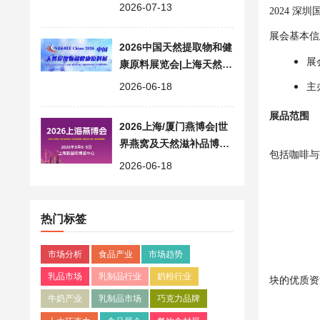
业交流高地
2026-07-13
2024 深
展会基本信
2026中国天然提取物和健
展
康原料展览会|上海天然原
料展 NE&HIE China
2026-06-18
主
展品范围
2026上海/厦门燕博会|世
界燕窝及天然滋补品博览
包括咖啡与
会|营养健康食品展
2026-06-18
热门标签
市场分析
食品产业
市场趋势
乳品市场
乳制品行业
奶粉行业
块的优质资
牛奶产业
乳制品市场
巧克力品牌