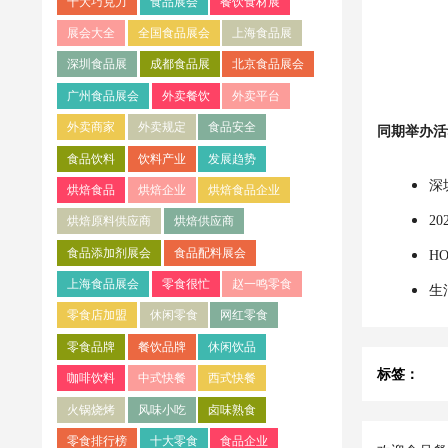
十大巧克力
食品展会
餐饮食材展
展会大全
全国食品展会
上海食品展
深圳食品展
成都食品展
北京食品展会
广州食品展会
外卖餐饮
外卖平台
外卖商家
外卖规定
食品安全
同期举办活
食品饮料
饮料产业
发展趋势
深
烘焙食品
烘焙企业
烘焙食品企业
2
烘焙原料供应商
烘焙供应商
食品添加剂展会
食品配料展会
H
上海食品展会
零食很忙
赵一鸣零食
生
零食店加盟
休闲零食
网红零食
零食品牌
餐饮品牌
休闲饮品
标签：
咖啡饮料
中式快餐
西式快餐
火锅烧烤
风味小吃
卤味熟食
零食排行榜
十大零食
食品企业