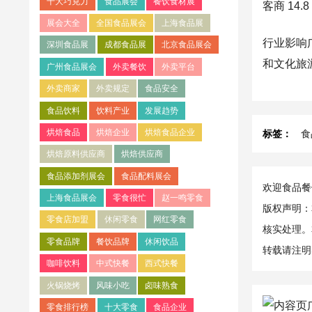
十大巧克力
食品展会
餐饮食材展
客商 14
展会大全
全国食品展会
上海食品展
行业影响
深圳食品展
成都食品展
北京食品展会
和文化旅
广州食品展会
外卖餐饮
外卖平台
外卖商家
外卖规定
食品安全
食品饮料
饮料产业
发展趋势
烘焙食品
烘焙企业
烘焙食品企业
标签：
食
烘焙原料供应商
烘焙供应商
食品添加剂展会
食品配料展会
欢迎食品餐饮
上海食品展会
零食很忙
赵一鸣零食
版权声明：
零食店加盟
休闲零食
网红零食
核实处理。
零食品牌
餐饮品牌
休闲饮品
转载请注明
咖啡饮料
中式快餐
西式快餐
火锅烧烤
风味小吃
卤味熟食
零食排行榜
十大零食
食品企业