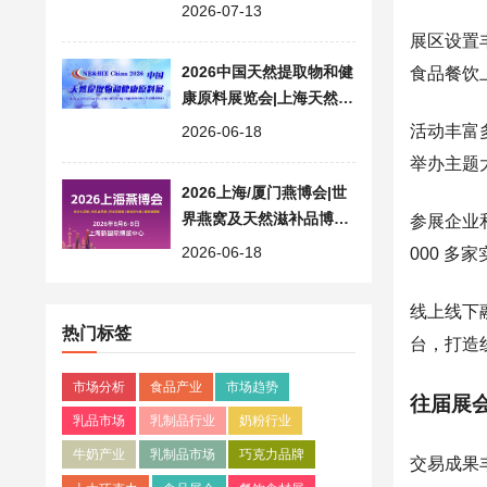
业交流高地
2026-07-13
展区设置
2026中国天然提取物和健
食品餐饮
康原料展览会|上海天然原
料展 NE&HIE China
活动丰富
2026-06-18
举办主题
2026上海/厦门燕博会|世
界燕窝及天然滋补品博览
参展企业和
会|营养健康食品展
2026-06-18
000 
线上线下
热门标签
台，打造
市场分析
食品产业
市场趋势
往届展
乳品市场
乳制品行业
奶粉行业
牛奶产业
乳制品市场
巧克力品牌
交易成果