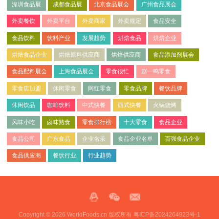
深圳食品展
成都食品展
北京食品展会
广州食品展会
外卖餐饮
外卖平台
外卖商家
外卖规定
食品安全
食品饮料
饮料产业
发展趋势
烘焙食品
烘焙企业
烘焙食品企业
烘焙原料供应商
烘焙供应商
食品添加剂展会
食品配料展会
上海食品展会
零食很忙
赵一鸣零食
零食店加盟
休闲零食
网红零食
零食品牌
餐饮品牌
休闲饮品
咖啡饮料
中式快餐
西式快餐
火锅烧烤
风味小吃
卤味熟食
零食排行榜
十大零食
食品企业
食品公司
广东食品
企业名录
食品企业名单
百强食品企业
食品供应商
餐饮行业
行业趋势
Copyright © 2026 WorldFoods.cn 版权所有
粤ICP备2024264923号-1