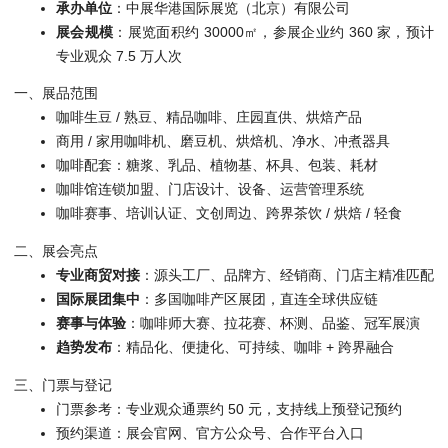
承办单位
：中展华港国际展览（北京）有限公司
展会规模
：展览面积约 30000㎡，参展企业约 360 家，预计
专业观众 7.5 万人次
一、展品范围
咖啡生豆 / 熟豆、精品咖啡、庄园直供、烘焙产品
商用 / 家用咖啡机、磨豆机、烘焙机、净水、冲煮器具
咖啡配套：糖浆、乳品、植物基、杯具、包装、耗材
咖啡馆连锁加盟、门店设计、设备、运营管理系统
咖啡赛事、培训认证、文创周边、跨界茶饮 / 烘焙 / 轻食
二、展会亮点
专业商贸对接
：源头工厂、品牌方、经销商、门店主精准匹配
国际展团集中
：多国咖啡产区展团，直连全球供应链
赛事与体验
：咖啡师大赛、拉花赛、杯测、品鉴、冠军展演
趋势发布
：精品化、便捷化、可持续、咖啡 + 跨界融合
三、门票与登记
门票参考：专业观众通票约 50 元，支持线上预登记预约
预约渠道：展会官网、官方公众号、合作平台入口