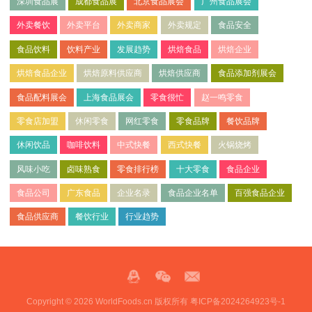
深圳食品展
成都食品展
北京食品展会
广州食品展会
外卖餐饮
外卖平台
外卖商家
外卖规定
食品安全
食品饮料
饮料产业
发展趋势
烘焙食品
烘焙企业
烘焙食品企业
烘焙原料供应商
烘焙供应商
食品添加剂展会
食品配料展会
上海食品展会
零食很忙
赵一鸣零食
零食店加盟
休闲零食
网红零食
零食品牌
餐饮品牌
休闲饮品
咖啡饮料
中式快餐
西式快餐
火锅烧烤
风味小吃
卤味熟食
零食排行榜
十大零食
食品企业
食品公司
广东食品
企业名录
食品企业名单
百强食品企业
食品供应商
餐饮行业
行业趋势
Copyright © 2026 WorldFoods.cn 版权所有
粤ICP备2024264923号-1