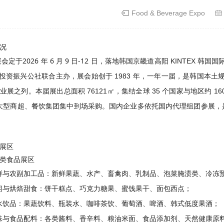
Food & Beverage Expo
况
2026 年 6 月 9 日-12 日
展会定于
，落地韩国京畿道高阳 KINTEX 韩国国际会
易投资振兴公社联合主办，展会始创于 1983 年，一年一届，是韩国本土规
展之列。本届展出总面积 76121㎡，集结全球 35 个国家与地区约 16
大型商超、餐饮集团集中到场采购。国内企业多依托国内代理组团参展，
展区
类食品展区
鲜与农副加工品
：新鲜果蔬、水产、畜禽肉、乳制品、泡菜腌渍类、冷冻
闲与烘焙甜食
：饼干糕点、巧克力糖果、蜜饯果干、面包西点；
水饮品
：果蔬饮料、瓶装水、咖啡茶饮、葡萄酒、啤酒、韩式低度果酒；
味与食品配料
：各类酱料、香辛料、粮油米面、食品添加剂、天然健康原