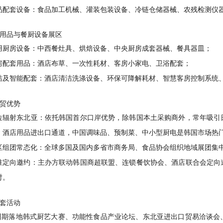
品配套设备
：食品加工机械、灌装包装设备、冷链仓储器械、农残检测仪
用品与餐厨设备展区
用厨房设备
：中西餐灶具、烘焙设备、中央厨房成套器械、餐具器皿；
房配套用品
：酒店布草、一次性耗材、客房小家电、卫浴配套；
洁及智能配套
：酒店清洁洗涤设备、环保可降解耗材、智慧客房控制系统
贸优势
位辐射东北亚
：依托韩国首尔口岸优势，除韩国本土采购商外，常年吸引
、酒店用品进出口通道，中国调味品、预制菜、中小型厨电是韩国市场热
区组团常态化
：全球多国及国内多省市商务局、食品协会组织地域展团集
准定向邀约
：主办方联动韩国商超联盟、连锁餐饮协会、酒店联合会定向
对。
套活动
同期落地韩式厨艺大赛、功能性食品产业论坛、东北亚进出口贸易洽谈会