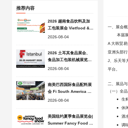
推荐内容
2026 越南食品饮料及加
一、展会概
工包装展会 Vietfood & B
everage & Propack
本届
2026-08-04
A 大韩贸
亚洲头部行业
2026 土耳其食品展会、
食品加工包装机械展览会
J、乐天等
F-istanbul
2026-08-04
平台。
二、展品与
南美巴西国际食品配料展
（一）全品
会 Fi South America 20
26 | 食品添加剂展会
生
2026-08-04
休
酒
美国纽约夏季食品展览会|
Summer Fancy Food S
调