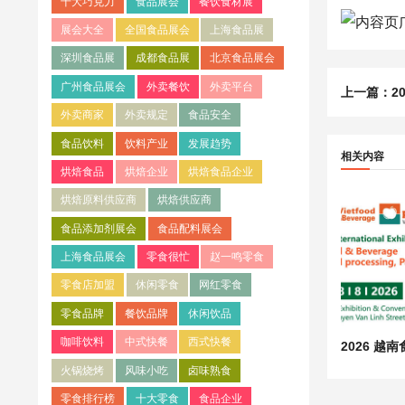
十大巧克力
食品展会
餐饮食材展
展会大全
全国食品展会
上海食品展
深圳食品展
成都食品展
北京食品展会
广州食品展会
外卖餐饮
外卖平台
上一篇：
2
外卖商家
外卖规定
食品安全
食品饮料
饮料产业
发展趋势
相关内容
烘焙食品
烘焙企业
烘焙食品企业
烘焙原料供应商
烘焙供应商
食品添加剂展会
食品配料展会
上海食品展会
零食很忙
赵一鸣零食
零食店加盟
休闲零食
网红零食
零食品牌
餐饮品牌
休闲饮品
咖啡饮料
中式快餐
西式快餐
火锅烧烤
风味小吃
卤味熟食
零食排行榜
十大零食
食品企业