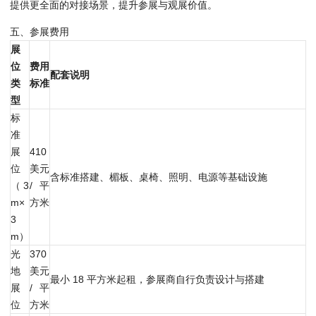
提供更全面的对接场景，提升参展与观展价值。
五、参展费用
展
位
费用
配套说明
类
标准
型
标
准
展
410
位
美元
含标准搭建、楣板、桌椅、照明、电源等基础设施
（3
/ 平
m×
方米
3
m）
光
370
地
美元
最小 18 平方米起租，参展商自行负责设计与搭建
展
/ 平
位
方米