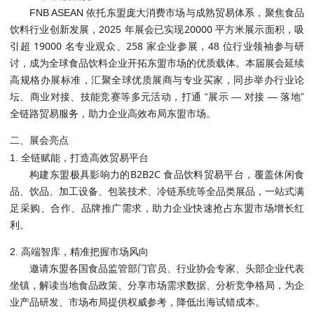
FNB ASEAN 依托东盟庞大消费市场与成熟贸易体系，聚焦食品
20000 平方米
饮料行业创新发展，2025 年展会已实现
展示面积，吸
超 19000 名
258 家
引
专业观众、
企业参展，48 位行业领袖参与研
讨，成为全球食品饮料企业开拓东盟市场的优质载体。本届展会延续
高规格办展标准，汇聚全球优质展商与专业买家，同步举办行业论
坛、商业对接、技能竞赛等多元活动，打通 “展示 — 对接 — 落地”
全链路贸易服务，助力企业高效布局东盟市场。
二、展会亮点
1. 全链赋能，打造高效贸易平台
B2B2C 食品饮料贸易平台
构建东盟极具影响力的
，覆盖休闲食
品、饮品、加工设备、包装技术、冷链系统等全品类展品，一站式满
足采购、合作、品牌推广需求，助力企业快速抢占东盟市场增长红
利。
2. 高端智库，精准把握市场风向
邀请东盟各国食品监管部门官员、行业协会专家、头部企业代表
坐镇，解读当地食品政策、分享市场需求数据、分析竞争格局，为企
业产品研发、市场布局提供权威参考，降低出海试错成本。