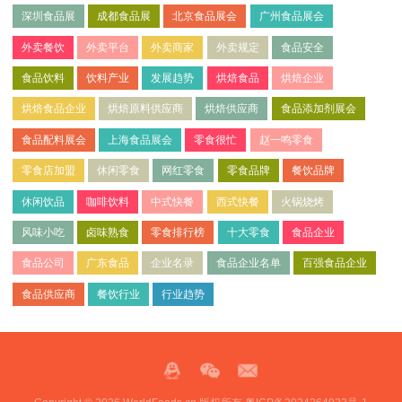
深圳食品展
成都食品展
北京食品展会
广州食品展会
外卖餐饮
外卖平台
外卖商家
外卖规定
食品安全
食品饮料
饮料产业
发展趋势
烘焙食品
烘焙企业
烘焙食品企业
烘焙原料供应商
烘焙供应商
食品添加剂展会
食品配料展会
上海食品展会
零食很忙
赵一鸣零食
零食店加盟
休闲零食
网红零食
零食品牌
餐饮品牌
休闲饮品
咖啡饮料
中式快餐
西式快餐
火锅烧烤
风味小吃
卤味熟食
零食排行榜
十大零食
食品企业
食品公司
广东食品
企业名录
食品企业名单
百强食品企业
食品供应商
餐饮行业
行业趋势