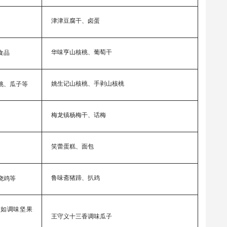
津津豆腐干、卤蛋
华味亨山核桃、葡萄干
食品
姚生记山核桃、手剥山核桃
桃、瓜子等
梅龙镇杨梅干、话梅
笑蕾蛋糕、面包
鲁味斋猪蹄、扒鸡
烧鸡等
（如调味坚果
王守义十三香调味瓜子