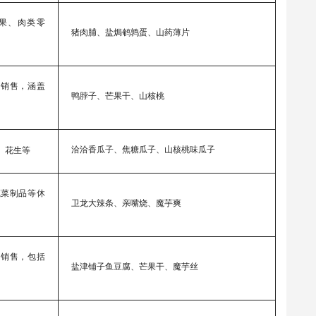
果、肉类零
猪肉脯、盐焗鹌鹑蛋、山药薄片
和销售，涵盖
鸭脖子、芒果干、山核桃
洽洽香瓜子、焦糖瓜子、山核桃味瓜子
、花生等
蔬菜制品等休
卫龙大辣条、亲嘴烧、魔芋爽
和销售，包括
盐津铺子鱼豆腐、芒果干、魔芋丝