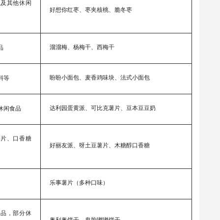
以及其他休闲
好想你红枣、枣夹核桃、脆冬枣
溜溜梅、杨梅干、西梅干
品
盼盼小面包、麦香鸡味块、法式小面包
料等
达利园蛋黄派、可比克薯片、豆本豆豆奶
休闲食品
薯片、口香糖
好丽友派、呀土豆薯片、木糖醇口香糖
乐事薯片（多种口味）
食品，部分休
奥利奥饼干、鬼脸嘟嘟饼干