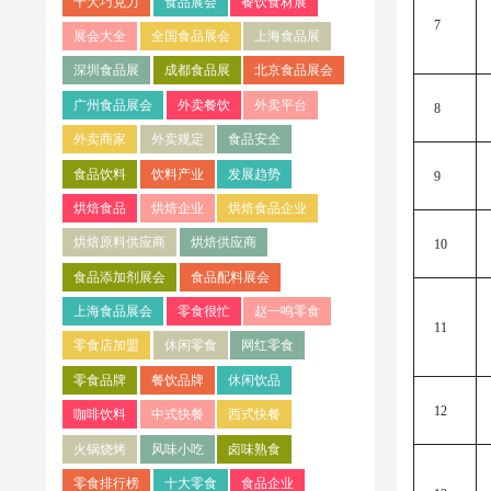
十大巧克力
食品展会
餐饮食材展
7
展会大全
全国食品展会
上海食品展
深圳食品展
成都食品展
北京食品展会
广州食品展会
外卖餐饮
外卖平台
8
外卖商家
外卖规定
食品安全
食品饮料
饮料产业
发展趋势
9
烘焙食品
烘焙企业
烘焙食品企业
烘焙原料供应商
烘焙供应商
10
食品添加剂展会
食品配料展会
上海食品展会
零食很忙
赵一鸣零食
11
零食店加盟
休闲零食
网红零食
零食品牌
餐饮品牌
休闲饮品
12
咖啡饮料
中式快餐
西式快餐
火锅烧烤
风味小吃
卤味熟食
零食排行榜
十大零食
食品企业