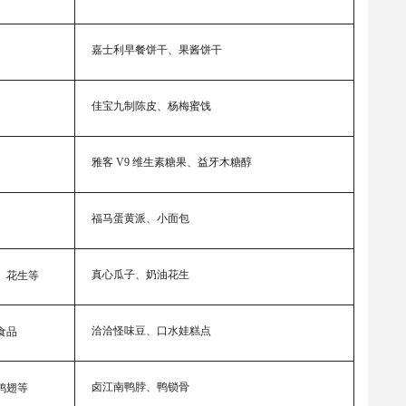
嘉士利早餐饼干、果酱饼干
佳宝九制陈皮、杨梅蜜饯
雅客 V9 维生素糖果、益牙木糖醇
福马蛋黄派、小面包
真心瓜子、奶油花生
、花生等
洽洽怪味豆、口水娃糕点
食品
卤江南鸭脖、鸭锁骨
鸭翅等