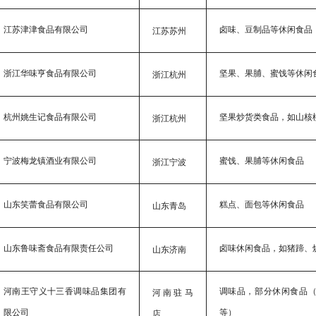
江苏津津食品有限公司
卤味、豆制品等休闲食品
江苏苏州
浙江华味亨食品有限公司
坚果、果脯、蜜饯等休闲
浙江杭州
杭州姚生记食品有限公司
坚果炒货类食品，如山核
浙江杭州
宁波梅龙镇酒业有限公司
蜜饯、果脯等休闲食品
浙江宁波
山东笑蕾食品有限公司
糕点、面包等休闲食品
山东青岛
山东鲁味斋食品有限责任公司
卤味休闲食品，如猪蹄、
山东济南
河南王守义十三香调味品集团有
调味品，部分休闲食品
河南驻马
限公司
等）
店