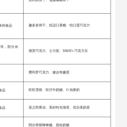
趣多多饼干、炫迈口香糖、怡口莲巧克力
休闲食品
品等，部分休
德芙巧克力、士力架、M&M's 巧克力豆
费列罗巧克力、健达奇趣蛋
旺旺雪饼、旺仔牛奶糖、O 泡果奶
食品
喜之郎果冻、美好时光海苔、优乐美奶茶
食品
阿尔卑斯棒棒糖、悠哈奶糖