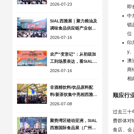
造贸易新通路
2026-07-23
即
中
SIAL西雅展｜聚力粮油及
锁
调味食品供应链产业创新
位
与贸易对接
2026-07-16
印
y
农产“变形记”：从初级加
澳
工到场景表达，看SIAL西
雅展里的农业新质生产力
商
2026-07-16
相
非酒精饮料/饮品原料配
料/新茶饮集中亮相西雅国
顺应行
际食品和饮料展会
2026-07-08
过去三十
费群体对
聚势湾区链动亚洲，SIAL
西雅国际食品展（广州）
食店、会