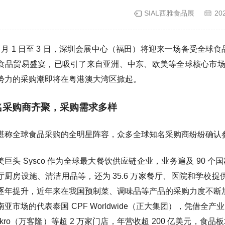
SIAL西雅食品展
20
年 9 月 1 日至 3 日，深圳会展中心（福田）将迎来一场备受全
食品贸易盛宴，已吸引了来自亚洲、中东、欧美等全球核心市
势力的采购潮即将在粤港澳大湾区掀起。
名采购商齐聚，采购需求多样
堪称全球食品采购的全明星阵容，众多全球知名采购商纷纷确认
美巨头 Sysco 作为全球最大餐饮供应链企业，业务遍及 90 个
厅厨房设施、清洁用品等，还为 35.6 万家餐厅、医院和学校提
逐年提升，近年来在我国预制菜、调味品等产品的采购力度不断
南亚市场的代表泰国 CPF Worldwide（正大集团），凭借全产业链
akro（万客隆）等超 2 万家门店，年营收超 200 亿美元，