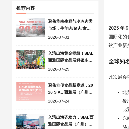
推荐内容
聚焦华南生鲜与冷冻肉类
2025 
市场，牛羊肉/猪肉/禽蛋
等货源亮相西雅食品展
国际化的
2026-07-31
饮产业新
入湾出海黄金枢纽！SIAL
西雅国际食品展解锁东南
全球知
亚万亿食饮蓝海
2026-07-29
此次展会
聚焦方便食品新赛道，20
26 SIAL 西雅展（广州）
北
解锁湾区与东南亚双重商
餐
2026-07-24
机
比
入湾出海齐发力，SIAL西
东
雅国际食品展（广州）打
M