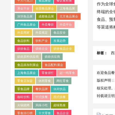
十大巧克力
食品展会
餐饮食材展
作为全球食
展会大全
全国食品展会
上海食品展
终端的全
深圳食品展
成都食品展
北京食品展会
食品、预
广州食品展会
外卖餐饮
外卖平台
等渠道将
外卖商家
外卖规定
食品安全
食品饮料
饮料产业
发展趋势
烘焙食品
烘焙企业
烘焙食品企业
标签：
西
烘焙原料供应商
烘焙供应商
食品添加剂展会
食品配料展会
欢迎食品餐饮
上海食品展会
零食很忙
赵一鸣零食
版权声明：
零食店加盟
休闲零食
网红零食
核实处理。
零食品牌
餐饮品牌
休闲饮品
转载请注明
咖啡饮料
中式快餐
西式快餐
火锅烧烤
风味小吃
卤味熟食
零食排行榜
十大零食
食品企业