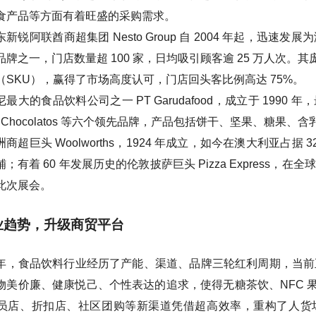
食产品等方面有着旺盛的采购需求。
东新锐阿联酋商超集团 Nesto Group 自 2004 年起，
品牌之一，门店数量超 100 家，日均吸引顾客逾 25 万人次。其
（SKU），赢得了市场高度认可，门店回头客比例高达 75%。
尼最大的食品饮料公司之一 PT Garudafood，成立于 1990 
、Chocolatos 等六个领先品牌，产品包括饼干、坚果、糖果、含
洲商超巨头 Woolworths，1924 年成立，如今在澳大利亚占据
铺；有着 60 年发展历史的伦敦披萨巨头 Pizza Express，在
此次展会。
业趋势，升级商贸平台
年，食品饮料行业经历了产能、渠道、品牌三轮红利周期，当前正处于
物美价廉、健康悦己、个性表达的追求，使得无糖茶饮、NFC 
员店、折扣店、社区团购等新渠道凭借超高效率，重构了人货