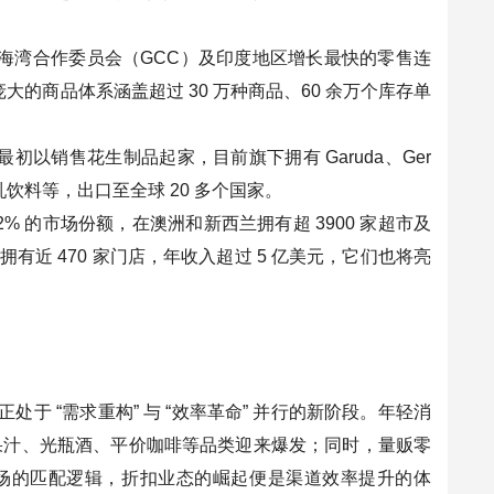
迅速发展为海湾合作委员会（GCC）及印度地区增长最快的零售连
庞大的商品体系涵盖超过 30 万种商品、60 余万个库存单
年，最初以销售花生制品起家，目前旗下拥有 Garuda、Ger
乳饮料等，出口至全球 20 多个国家。
 32% 的市场份额，在澳洲和新西兰拥有超 3900 家超市及
全球拥有近 470 家门店，年收入超过 5 亿美元，它们也将亮
 “需求重构” 与 “效率革命” 并行的新阶段。年轻消
果汁、光瓶酒、平价咖啡等品类迎来爆发；同时，量贩零
场的匹配逻辑，折扣业态的崛起便是渠道效率提升的体