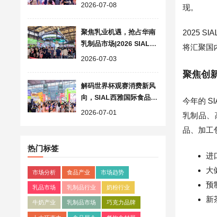
释放商贸新势能
2026-07-08
现。
聚焦乳业机遇，抢占华南
2025
乳制品市场|2026 SIAL西
将汇聚国
雅国际食品展会（广州）
2026-07-03
聚焦创
解码世界杯观赛消费新风
向，SIAL西雅国际食品展
今年的 
（广州）抢占食饮贸易增
2026-07-01
乳制品、
量
品、加工
热门标签
进
大
市场分析
食品产业
市场趋势
预
乳品市场
乳制品行业
奶粉行业
新
牛奶产业
乳制品市场
巧克力品牌