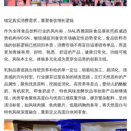
锚定真实消费需求，重塑食饮增长逻辑
作为全球食品饮料行业的风向标，SIAL西雅国际食品展依托权威趋
势机构WGSN，敏锐捕捉到食饮市场确定性趋势变化，食品饮料市
场的创新逻辑已然回归本质，消费市场不再盲目追逐猎奇单品，而是
更加青睐有用、好吃、熟悉、舒适的产品，健康日常化、功能可视
化、风味本土化、体验多元化成为贯穿全品类的创新主线。
乳制品赛道跳出传统营养补给的单一定位，朝着轻加工、易消化、强
质感的方向转型。行业摒弃过度添加的研发思路，主打天然质朴的产
品属性，聚焦优质原料，挖掘促消化、高营养等卖点，婴幼儿奶酪酸
奶、有机驼乳、即食奶皮子、特色风味发酵饮品等创新产品相继涌
现；肉类零食聚焦高蛋白与优质口感双重升级，摒弃繁杂配料，坚持
清洁标签，如风味肉脯、鱼肉脆片、低脂鸡胸肉条等，将天然蛋白与
特色风味深度融合，重新定义高蛋白休闲零食。