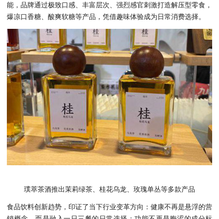
能，品牌通过极致口感、丰富层次、强烈感官刺激打造解压型零食，
爆凉口香糖、酸爽软糖等产品，凭借趣味体验成为日常消费选择。
璞萃茶酒推出茉莉绿茶、桂花乌龙、玫瑰单丛等多款产品
食品饮料创新趋势，印证了当下行业变革方向：健康不再是悬浮的营
销概念，而是融入一日三餐的日常选择；功能不再是晦涩的成分标