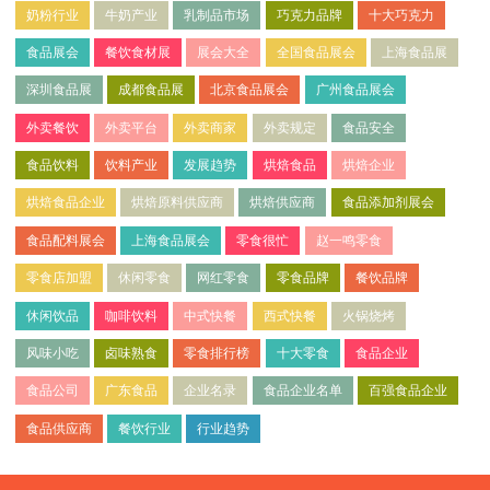
奶粉行业
牛奶产业
乳制品市场
巧克力品牌
十大巧克力
食品展会
餐饮食材展
展会大全
全国食品展会
上海食品展
深圳食品展
成都食品展
北京食品展会
广州食品展会
外卖餐饮
外卖平台
外卖商家
外卖规定
食品安全
食品饮料
饮料产业
发展趋势
烘焙食品
烘焙企业
烘焙食品企业
烘焙原料供应商
烘焙供应商
食品添加剂展会
食品配料展会
上海食品展会
零食很忙
赵一鸣零食
零食店加盟
休闲零食
网红零食
零食品牌
餐饮品牌
休闲饮品
咖啡饮料
中式快餐
西式快餐
火锅烧烤
风味小吃
卤味熟食
零食排行榜
十大零食
食品企业
食品公司
广东食品
企业名录
食品企业名单
百强食品企业
食品供应商
餐饮行业
行业趋势