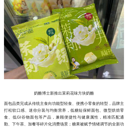
奶酪博士新推出茉莉花味方块奶酪
面包品类完成从传统主食向功能型轻食、便携小零食的转型，品牌主
打松软口感、迷你分装与均衡营养，低糖短保鲜面包、微型烘焙零
食、低GI谷物面包等产品，兼顾便捷性与健康属性，精准匹配通
勤、下午茶、加餐等碎片化消费场景；糖果被赋予情绪调节的全新功