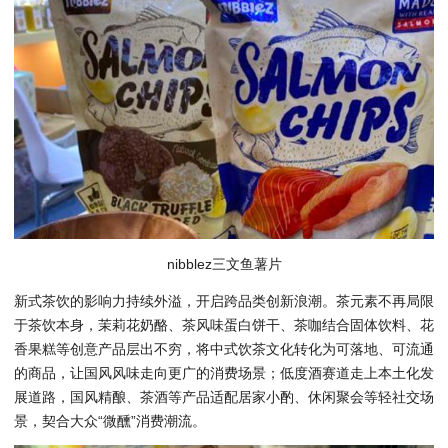
nibblez三文鱼薯片
新式茶饮的影响力持续外溢，开启跨品类创新浪潮。茶元素不再局限
于茶饮本身，茉莉花奶酪、茶风味蛋白饼干、茶咖结合固体饮料、花
香果糕等创意产品层出不穷，将中式饮茶文化转化为可落地、可流通
的商品，让国风风味走向更广的消费场景；低度酒赛道走上本土化发
展道路，国风精酿、茶酒等产品适配居家小酌、休闲聚会等轻社交场
景，契合大众“微醺”消费潮流。