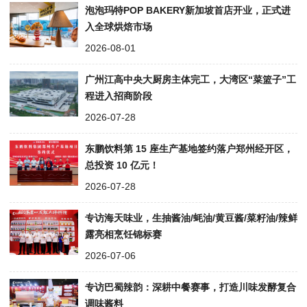
泡泡玛特POP BAKERY新加坡首店开业，正式进
入全球烘焙市场
2026-08-01
广州江高中央大厨房主体完工，大湾区“菜篮子”工
程进入招商阶段
2026-07-28
东鹏饮料第 15 座生产基地签约落户郑州经开区，
总投资 10 亿元！
2026-07-28
专访海天味业，生抽酱油/蚝油/黄豆酱/菜籽油/辣鲜
露亮相烹饪锦标赛
2026-07-06
专访巴蜀辣韵：深耕中餐赛事，打造川味发酵复合
调味酱料