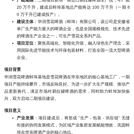
产能规模
：二期项目新增一条进口易拉罐啤酒生产线，年产能
20 万千升，建成后蚌埠基地总产能将达 100 万千升（一期 8
0 万千升已建成投产）。
建设主体
：华润雪花啤酒（蚌埠）有限公司，该公司是安徽省
单厂生产能力最大的啤酒企业，也是全国规模领先、技术先进
的啤酒生产企业之一，可生产雪花全系列产品。
项目定位
：聚焦高端化、智能化升级，融入绿色生产理念，采
用国际先进节能技术与环保包装材料，打造全国一流大型啤酒
企业。
项目背景
华润雪花啤酒蚌埠基地是雪花啤酒在华东地区的核心基地工厂，一期
项目产能持续攀升，市场反响良好。为进一步扩大生产规模、推动产
品更新换代，满足市场对易拉罐啤酒的需求，同时助力蚌埠加快振
兴，双方启动二期项目建设。
项目意义
产业发展
：项目建成后，将形成 “生产 - 包装 - 供应链” 无缝
衔接的协同发展模式，为区域产业集群发展赋能增效，巩固蚌
埠在华东啤酒产业的核心地位。