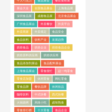
十大巧克力
食品展会
餐饮食材展
展会大全
全国食品展会
上海食品展
深圳食品展
成都食品展
北京食品展会
广州食品展会
外卖餐饮
外卖平台
外卖商家
外卖规定
食品安全
食品饮料
饮料产业
发展趋势
烘焙食品
烘焙企业
烘焙食品企业
烘焙原料供应商
烘焙供应商
食品添加剂展会
食品配料展会
上海食品展会
零食很忙
赵一鸣零食
零食店加盟
休闲零食
网红零食
零食品牌
餐饮品牌
休闲饮品
咖啡饮料
中式快餐
西式快餐
火锅烧烤
风味小吃
卤味熟食
零食排行榜
十大零食
食品企业