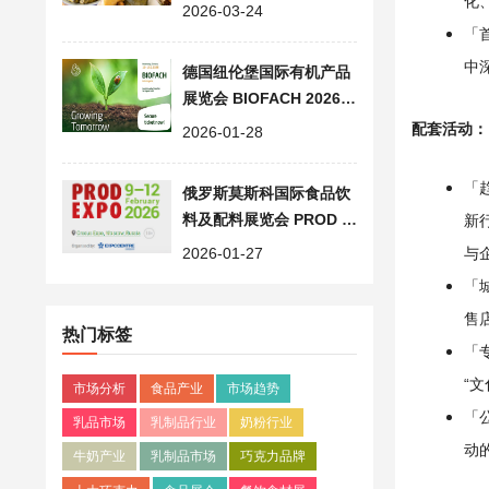
化
食品餐饮行业展览会清单
2026-03-24
「首
中
德国纽伦堡国际有机产品
展览会 BIOFACH 2026,
欧洲食品饮料展会
配套活动
：
2026-01-28
「趋
俄罗斯莫斯科国际食品饮
料及配料展览会 PROD E
新
XPO 2026, 欧洲食品展会
2026-01-27
与
「城
售
热门标签
「专
“
市场分析
食品产业
市场趋势
「公
乳品市场
乳制品行业
奶粉行业
动
牛奶产业
乳制品市场
巧克力品牌