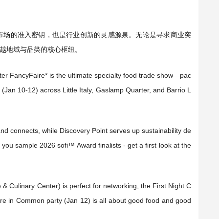
式，既是北美市场的准入密钥，也是行业创新的灵感源泉。无论是寻求商业突
越地域与品类的核心枢纽。
er FancyFaire* is the ultimate specialty food trade show—pac
Jan 10-12) across Little Italy, Gaslamp Quarter, and Barrio L
and connects, while Discovery Point serves up sustainability de
 you sample 2026 sofi™ Award finalists - get a first look at the
Culinary Center) is perfect for networking, the First Night C
ture in Common party (Jan 12) is all about good food and good