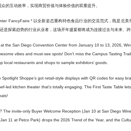
观众的互动效率，实现商贸价值与体验价值的双重提升。
 Winter FancyFaire * 以全新姿态重构特色食品行业的交流范
还是探索趋势的行业从业者，这场开年盛宴都将成为连接过去与未来、跨
at the San Diego Convention Center from January 10 to 13, 2026, Wint
esome vibes and must-see spots! Don’t miss the Campus Tasting Trail (
 local restaurants and shops to sample exhibitors’ goods.
e Spotlight Shoppe’s got retail-style displays with QR codes for easy br
f-led kitchen theater that’s totally engaging. The First Taste Table lets
eats!
 The invite-only Buyer Welcome Reception (Jan 10 at San Diego Wine & 
 (Jan 11 at Petco Park) drops the 2026 Trend of the Year, and the Cul