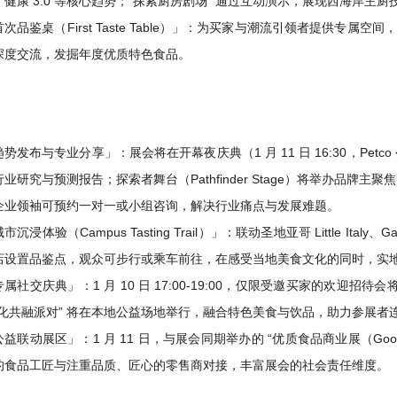
、健康 3.0 等核心趋势；“探索厨房剧场” 通过互动演示，展现西海岸主
次品鉴桌（First Taste Table）」：为买家与潮流引领者提供专属空间
深度交流，发掘年度优质特色食品。
势发布与专业分享」：展会将在开幕夜庆典（1 月 11 日 16:30，Petco 公园
行业研究与预测报告；探索者舞台（Pathfinder Stage）将举办品牌
企业领袖可预约一对一或小组咨询，解决行业痛点与发展难题。
市沉浸体验（Campus Tasting Trail）」：联动圣地亚哥 Little Italy、
店设置品鉴点，观众可步行或乘车前往，在感受当地美食文化的同时，实
属社交庆典」：1 月 10 日 17:00-19:00，仅限受邀买家的欢迎招待会将
文化共融派对” 将在本地公益场地举行，融合特色美食与饮品，助力参展
益联动展区」：1 月 11 日，与展会同期举办的 “优质食品商业展（Good 
的食品工匠与注重品质、匠心的零售商对接，丰富展会的社会责任维度。