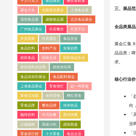
十大巧克力
食品展会
餐饮食材展
三、展品范
展会大全
全国食品展会
上海食品展
深圳食品展
成都食品展
北京食品展会
全品类展品
广州食品展会
外卖餐饮
外卖平台
外卖商家
外卖规定
食品安全
展会汇集 
食品饮料
饮料产业
发展趋势
品品类；啤
烘焙食品
烘焙企业
烘焙食品企业
求。
烘焙原料供应商
烘焙供应商
食品添加剂展会
食品配料展会
核心行业价
上海食品展会
零食很忙
赵一鸣零食
零食店加盟
休闲零食
网红零食
「
向
零食品牌
餐饮品牌
休闲饮品
「
咖啡饮料
中式快餐
西式快餐
业
火锅烧烤
风味小吃
卤味熟食
「
零食排行榜
十大零食
食品企业