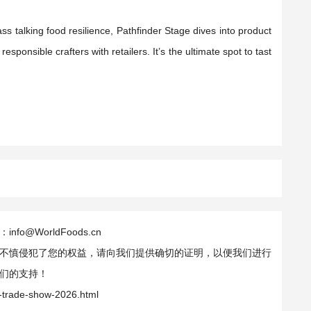
s talking food resilience, Pathfinder Stage dives into product
onsible crafters with retailers. It’s the ultimate spot to tast
WorldFoods.cn
不慎侵犯了您的权益，请向我们提供确切的证明，以便我们进行
们的支持！
d-trade-show-2026.html