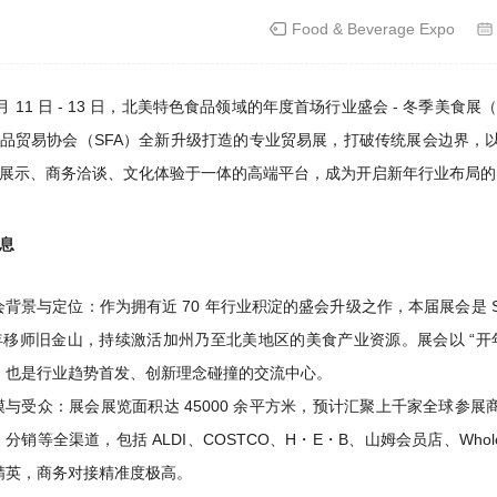
Food & Beverage Expo
 1 月 11 日 - 13 日，北美特色食品领域的年度首场行业盛会 - 冬季美食展（
品贸易协会（SFA）全新升级打造的专业贸易展，打破传统展会边界，以
展示、商务洽谈、文化体验于一体的高端平台，成为开启新年行业布局的
息
会背景与定位
：作为拥有近 70 年行业积淀的盛会升级之作，本届展会是 
 年移师旧金山，持续激活加州乃至北美地区的美食产业资源。展会以 “
，也是行业趋势首发、创新理念碰撞的交流中心。
模与受众
：展会展览面积达 45000 余平方米，预计汇聚上千家全球参
分销等全渠道，包括 ALDI、COSTCO、H・E・B、山姆会员店、Whole F
精英，商务对接精准度极高。