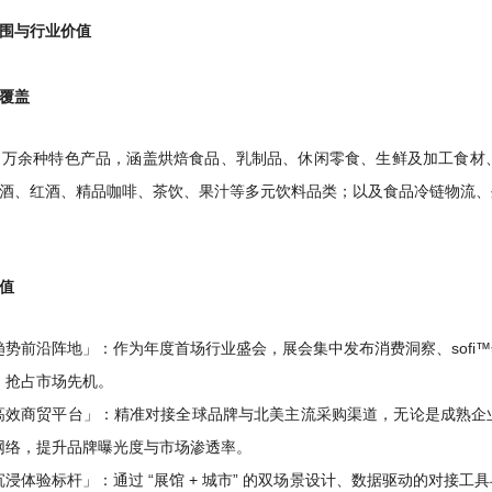
围与行业价值
覆盖
8 万余种特色产品，涵盖烘焙食品、乳制品、休闲零食、生鲜及加工食
酒、红酒、精品咖啡、茶饮、果汁等多元饮料品类；以及食品冷链物流、
值
趋势前沿阵地」：作为年度首场行业盛会，展会集中发布消费洞察、sof
，抢占市场先机。
高效商贸平台」：精准对接全球品牌与北美主流采购渠道，无论是成熟企
网络，提升品牌曝光度与市场渗透率。
沉浸体验标杆」：通过 “展馆 + 城市” 的双场景设计、数据驱动的对接