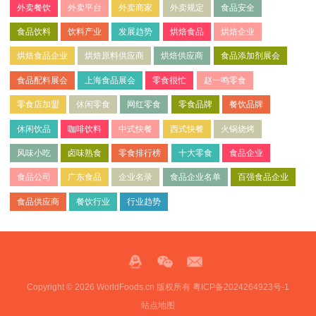
外卖餐饮
外卖平台
外卖商家
外卖规定
食品安全
食品饮料
饮料产业
发展趋势
烘焙食品
烘焙企业
烘焙食品企业
烘焙原料供应商
烘焙供应商
食品添加剂展会
食品配料展会
上海食品展会
零食很忙
赵一鸣零食
零食店加盟
休闲零食
网红零食
零食品牌
餐饮品牌
休闲饮品
咖啡饮料
中式快餐
西式快餐
火锅烧烤
风味小吃
卤味熟食
零食排行榜
十大零食
食品企业
食品公司
广东食品
企业名录
食品企业名单
百强食品企业
食品供应商
餐饮行业
行业趋势
Copyright © 2026 WorldFoods.cn 版权所有
粤ICP备2024264923号-1
站点地图