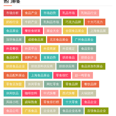
热门标签
市场分析
食品产业
市场趋势
乳品市场
乳制品行业
奶粉行业
牛奶产业
乳制品市场
巧克力品牌
十大巧克力
食品展会
餐饮食材展
展会大全
全国食品展会
上海食品展
深圳食品展
成都食品展
北京食品展会
广州食品展会
外卖餐饮
外卖平台
外卖商家
外卖规定
食品安全
食品饮料
饮料产业
发展趋势
烘焙食品
烘焙企业
烘焙食品企业
烘焙原料供应商
烘焙供应商
食品添加剂展会
食品配料展会
上海食品展会
零食很忙
赵一鸣零食
零食店加盟
休闲零食
网红零食
零食品牌
餐饮品牌
休闲饮品
咖啡饮料
中式快餐
西式快餐
火锅烧烤
风味小吃
卤味熟食
零食排行榜
十大零食
食品企业
食品公司
广东食品
企业名录
食品企业名单
百强食品企业