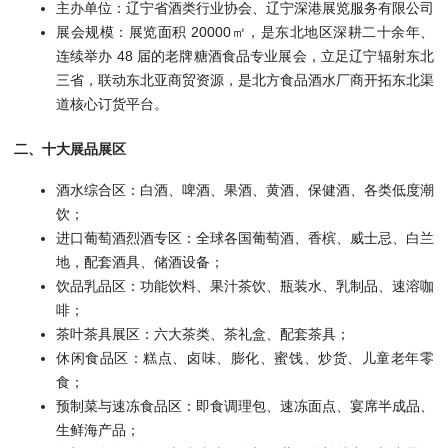
主办单位：辽宁省酒类行业协会、辽宁深港展览服务有限公司
展会规模：展览面积 20000㎡，是东北地区深耕二十余年、
连续举办 48 届的老牌糖酒食品专业展会，立足辽宁辐射东北
三省，联动东北亚商贸资源，是北方食品酒水厂商开拓东北渠
道核心订货平台。
二、十大展品展区
酒水综合区：白酒、啤酒、果酒、黄酒、保健酒、各类低度潮
饮；
进口葡萄酒烈酒专区：全球各国葡萄酒、香槟、威士忌、白兰
地，配套酒具、储酒设备；
饮品乳品区：功能饮料、果汁茶饮、瓶装水、乳制品、速溶咖
啡；
茶叶茶具展区：六大茶类、茶礼盒、配套茶具；
休闲食品区：糕点、卤味、膨化、蜜饯、炒货、儿童老年零
食；
预制菜与速冻食品区：即食调理包、速冻面点、宴席半成品、
生鲜海产品；