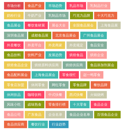
市场分析
食品产业
市场趋势
乳品市场
乳制品行业
奶粉行业
牛奶产业
乳制品市场
巧克力品牌
十大巧克力
食品展会
餐饮食材展
展会大全
全国食品展会
上海食品展
深圳食品展
成都食品展
北京食品展会
广州食品展会
外卖餐饮
外卖平台
外卖商家
外卖规定
食品安全
食品饮料
饮料产业
发展趋势
烘焙食品
烘焙企业
烘焙食品企业
烘焙原料供应商
烘焙供应商
食品添加剂展会
食品配料展会
上海食品展会
零食很忙
赵一鸣零食
零食店加盟
休闲零食
网红零食
零食品牌
餐饮品牌
休闲饮品
咖啡饮料
中式快餐
西式快餐
火锅烧烤
风味小吃
卤味熟食
零食排行榜
十大零食
食品企业
食品公司
广东食品
企业名录
食品企业名单
百强食品企业
食品供应商
餐饮行业
行业趋势