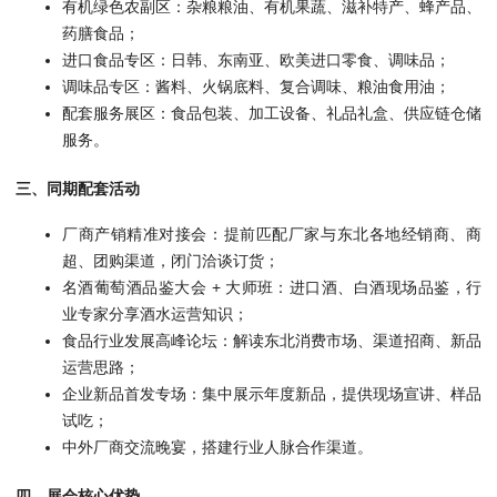
有机绿色农副区：杂粮粮油、有机果蔬、滋补特产、蜂产品、
药膳食品；
进口食品专区：日韩、东南亚、欧美进口零食、调味品；
调味品专区：酱料、火锅底料、复合调味、粮油食用油；
配套服务展区：食品包装、加工设备、礼品礼盒、供应链仓储
服务。
三、同期配套活动
厂商产销精准对接会：提前匹配厂家与东北各地经销商、商
超、团购渠道，闭门洽谈订货；
名酒葡萄酒品鉴大会 + 大师班：进口酒、白酒现场品鉴，行
业专家分享酒水运营知识；
食品行业发展高峰论坛：解读东北消费市场、渠道招商、新品
运营思路；
企业新品首发专场：集中展示年度新品，提供现场宣讲、样品
试吃；
中外厂商交流晚宴，搭建行业人脉合作渠道。
四、展会核心优势